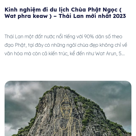
Kinh nghiệm đi du lịch Chùa Phật Ngọc (
Wat phra keaw ) – Thái Lan mới nhất 2023
Thái Lan một đất nước nổi tiếng với 90% dân số theo
đạo Phật, tại đây có những ngôi chùa đẹp không chỉ về
văn hóa mà còn cả kiến trúc, kể đến như Wat Arun, 5
ngôi chùa đẹp tại Thái Lan và Wat Phra Kaew – Chùa
Phật Ngọc cũng là một địa […]