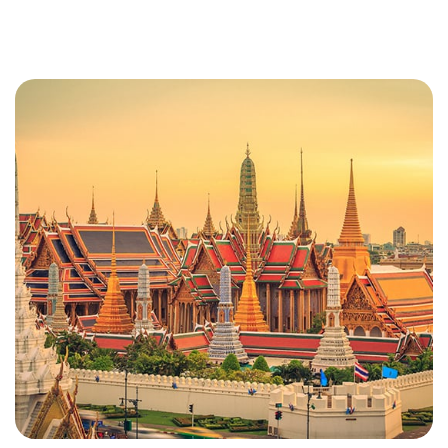
đến chiêm bái và tham quan. Đền có gì mà thu hút khách
như vậy, trong bài viết hôm nay hãy […]