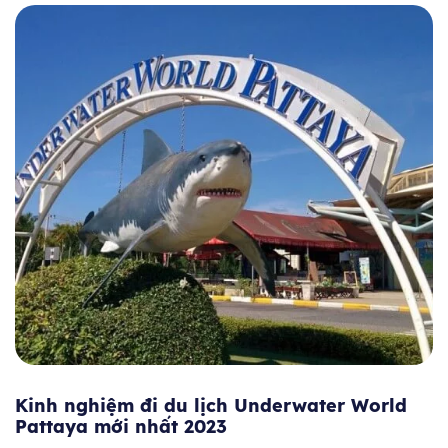
Kinh nghiệm đi du lịch Underwater World
Pattaya mới nhất 2023