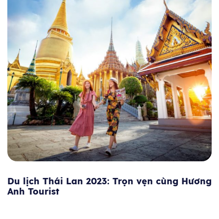
Du lịch Thái Lan 2023: Trọn vẹn cùng Hương
Anh Tourist