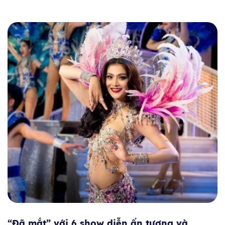
hút hồn khách du lịch bởi những show diễn hoành […]
“Đã mắt” với 6 show diễn ấn tượng và