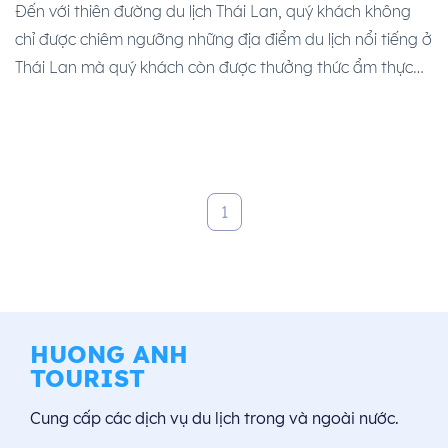
Đến với thiên đường du lịch Thái Lan, quý khách không
chỉ được chiêm ngưỡng những địa điểm du lịch nổi tiếng ở
Thái Lan mà quý khách còn được thưởng thức ẩm thực
đặc sắc hay thỏa sức mua sắm tại các trung tâm mua
sắm tại các thành phố lớn của Thái Lan […]
1
HUONG ANH
TOURIST
Cung cấp các dịch vụ du lịch trong và ngoài nước.