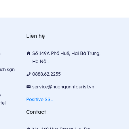
Liên hệ
n
Số 149A Phố Huế, Hai Bà Trưng,
Hà Nội.
́ch sạn
0888.62.2255
service@huonganhtourist.vn
s
Positive SSL
tel
Contact