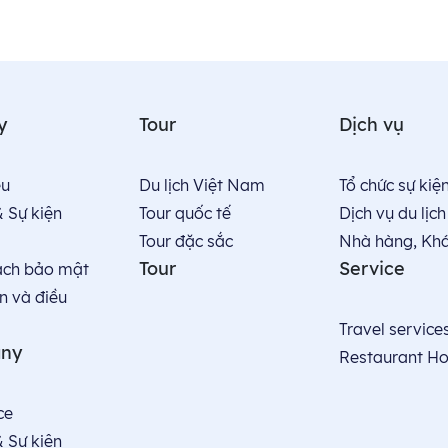
y
Tour
Dịch vụ
̣u
Du lịch Việt Nam
Tổ chức sự kiệ
& Sự kiện
Tour quốc tế
Dịch vụ du lịch
Tour đặc sắc
Nhà hàng, Kha
Tour
Service
ách bảo mật
n và điều
Travel service
ny
Restaurant Ho
ce
& Sự kiện