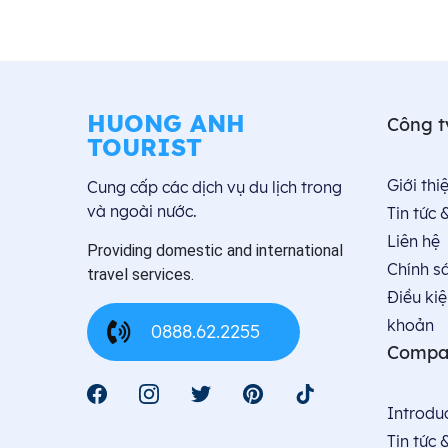
HUONG ANH
Công t
TOURIST
Giới thiê
Cung cấp các dịch vụ du lịch trong
và ngoài nước.
Tin tức 
Liên hệ
Providing domestic and international
Chính s
travel services.
Điều kiệ
khoản
0888.62.2255
Compa
Introdu
Tin tức 