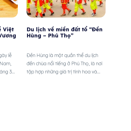
 Việt
Du lịch về miền đất tổ “Đền
 Vương
Hùng – Phú Thọ”
gày lễ
Đền Hùng là một quần thể du lịch
t Nam,
đền chùa nổi tiếng ở Phú Thọ, là nơi
háng 3
tập hợp những giá trị tinh hoa và
nhớ và
đặc sắc của dân tộc. Khu di tích lịch
a các
sử Đền Hùng Phú Thọ nằm trên
 tổ tiên
mảnh đất địa linh. Vào dịp Giỗ tổ
g ngày
Hùng Vương 10/3 hàng triệu người
con […]