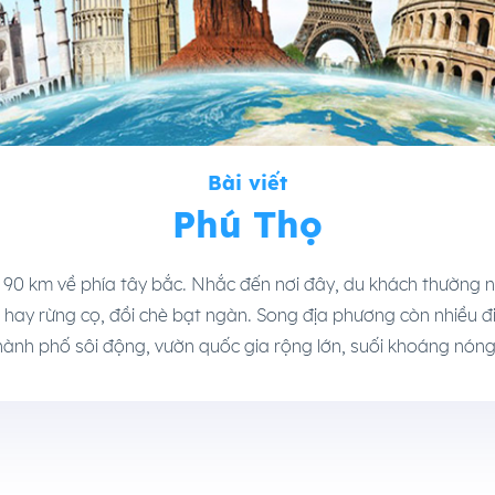
Bài viết
Phú Thọ
90 km về phía tây bắc. Nhắc đến nơi đây, du khách thường ng
 hay rừng cọ, đồi chè bạt ngàn. Song địa phương còn nhiều đ
hành phố sôi động, vườn quốc gia rộng lớn, suối khoáng nón