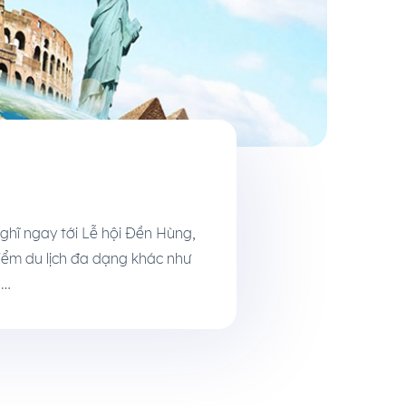
hĩ ngay tới Lễ hội Đền Hùng,
iểm du lịch đa dạng khác như
g…