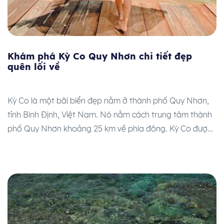
Khám phá Kỳ Co Quy Nhơn chi tiết đẹp
quên lối về
Kỳ Co là một bãi biển đẹp nằm ở thành phố Quy Nhơn,
tỉnh Bình Định, Việt Nam. Nó nằm cách trung tâm thành
phố Quy Nhơn khoảng 25 km về phía đông. Kỳ Co được
biết đến với bãi cát trắng tinh khôi, nước biển trong xanh
và cảnh quan thiên nhiên hùng vĩ. […]