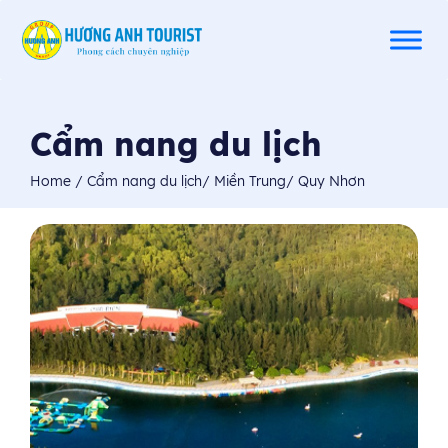
Cẩm nang du lịch
Home
/
Cẩm nang du lịch
/
Miền Trung
/
Quy Nhơn