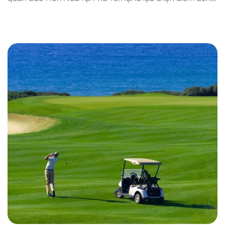
vô cùng lý tưởng cho những người yêu thích khám phá,
yêu vẻ đẹp hoang sơ, mộc mạc của vùng biển […]