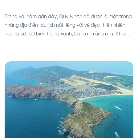
Trong vài năm gần đây, Quy Nhơn đã được là một trong
những địa điểm du lịch nổi tiếng với vẻ đẹp thiên nhiên
hoang sơ, bờ biển trong xanh, bãi cát trắng mịn. Không
chỉ vậy, Quy Nhơn còn thu hút khách du lịch bởi những
nền ẩm thực đa dạng, phong phú. Và […]