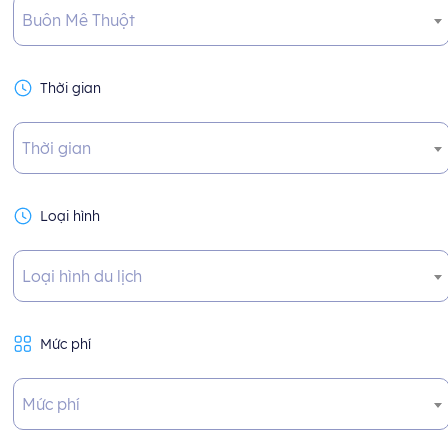
Buôn Mê Thuột
Thời gian
Thời gian
Loại hình
Loại hình du lịch
Mức phí
Mức phí