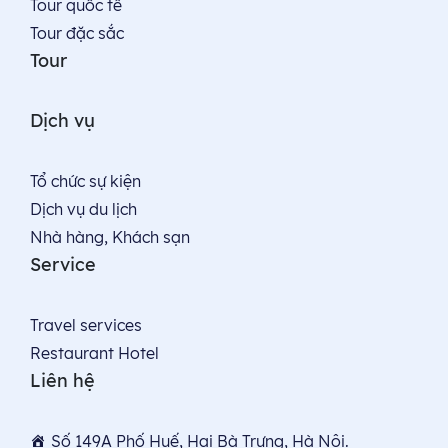
Tour quốc tế
Tour đặc sắc
Tour
Dịch vụ
Tổ chức sự kiện
Dịch vụ du lịch
Nhà hàng, Khách sạn
Service
Travel services
Restaurant Hotel
Liên hệ
Số 149A Phố Huế, Hai Bà Trưng, Hà Nội.