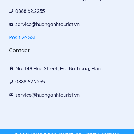
0888.62.2255
service@huonganhtourist.vn
Positive SSL
Contact
No. 149 Hue Street, Hai Ba Trung, Hanoi
0888.62.2255
service@huonganhtourist.vn