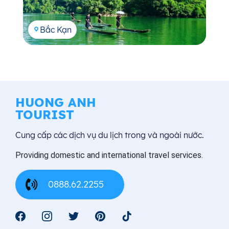
Bắc Kạn
HUONG ANH
TOURIST
Cung cấp các dịch vụ du lịch trong và ngoài nước.
Providing domestic and international travel services.
0888.62.2255