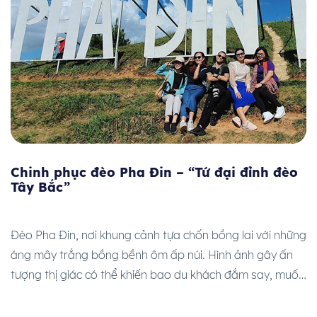
Chinh phục đèo Pha Đin – “Tứ đại đỉnh đèo
Tây Bắc”
Đèo Pha Đin, nơi khung cảnh tựa chốn bồng lai với những
áng mây trắng bồng bềnh ôm ấp núi. Hình ảnh gây ấn
tượng thị giác có thể khiến bao du khách đắm say, muốn
tìm hiểu ngay đèo Pha Đin ở đâu để sớm được hòa cùng
khung cảnh này. Những điều nên cần biết […]