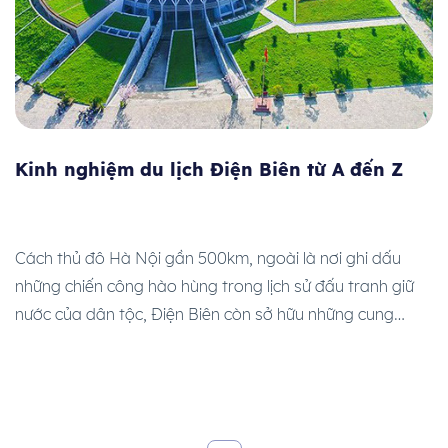
Kinh nghiệm du lịch Điện Biên từ A đến Z
Cách thủ đô Hà Nội gần 500km, ngoài là nơi ghi dấu
những chiến công hào hùng trong lịch sử đấu tranh giữ
nước của dân tộc, Điện Biên còn sở hữu những cung
đường đẹp đến ngỡ ngàng, mang đậm dấu ấn đặc
trưng vùng Tây Bắc. Thiên nhiên tươi đẹp cùng quá khứ
[…]