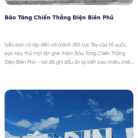
Bảo Tàng Chiến Thắng Điện Biên Phủ
Nếu ban có dịp đến với mảnh đất cực Tây của tổ quốc,
bạn hảy thử một lần ghé thăm Bảo Tàng Chiến Thắng
Điện Biên Phủ – nơi đã ghi dấu ấn lại biết bao nhiêu chiến
tích lịch sử “lẫy lừng năm châu, chấn động địa cầu” của
thế hệ ông cha đi […]