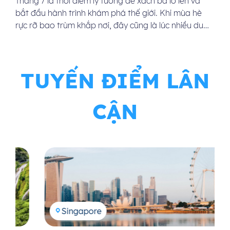
Tháng 7 là thời điểm lý tưởng để xách ba lô lên và
bắt đầu hành trình khám phá thế giới. Khi mùa hè
rực rỡ bao trùm khắp nơi, đây cũng là lúc nhiều du
khách đặt câu hỏi: “Tháng 7 nên đi du lịch nước
nào?”. Bài viết dưới đây sẽ gợi ý […]
TUYẾN ĐIỂM LÂN
CẬN
Singapore