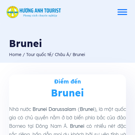
Brunei
Home
/
Tour quốc tế
/
Châu Á
/
Brunei
Điểm đến
Brunei
Nhà nước
Brunei Darussalam
(
Brunei
), là một quốc
gia có chủ quyền nằm ở bờ biển phía bắc của đảo
Borneo tại Đông Nam Á.
Brunei
có nhiều nét đặc
sắc riêng, hấp dẫn mọi du khách bởi sự yên tĩnh và