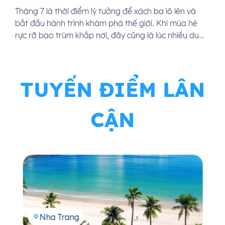
Tháng 7 là thời điểm lý tưởng để xách ba lô lên và
bắt đầu hành trình khám phá thế giới. Khi mùa hè
rực rỡ bao trùm khắp nơi, đây cũng là lúc nhiều du
khách đặt câu hỏi: “Tháng 7 nên đi du lịch nước
nào?”. Bài viết dưới đây sẽ gợi ý […]
TUYẾN ĐIỂM LÂN
CẬN
Nha Trang