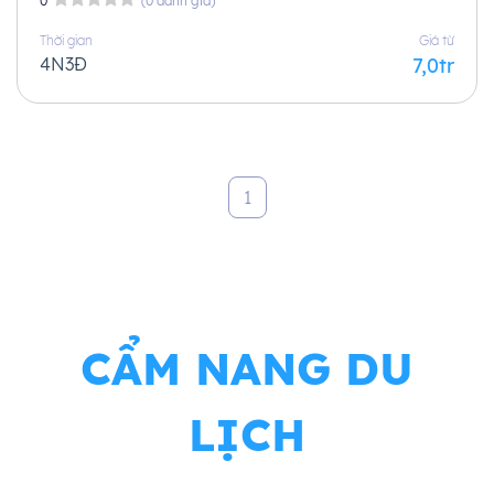
0
(0 đánh giá)
Thời gian
Giá từ
4N3Đ
7,0tr
1
CẨM NANG DU
LỊCH