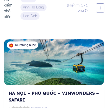
kiếm
(Hiển thị 1 - 1
Vịnh Hạ Long
1
trong 1)
phổ
Hòa Bình
biến
Tour trong nước
HÀ NỘI – PHÚ QUỐC – VINWONDERS –
SAFARI