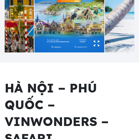
HÀ NỘI – PHÚ
QUỐC –
VINWONDERS –
SAFARI