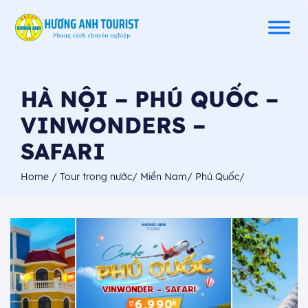
HÀ NỘI – PHÚ QUỐC –
VINWONDERS –
SAFARI
Home
/
Tour trong nước
/
Miền Nam
/
Phú Quốc
/