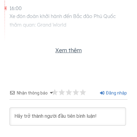
16:00
Xe đón đoàn khởi hành đến Bắc đảo Phú Quốc
thăm quan: Grand World
19:00
Xem thêm
Đoàn ăn cơm tối tại nhà hàng Sau đó tiếp tục
Khám phá Grand World – Thành phố không ngủ.
(Không tính phí vào cổng - Chi phí vui chơi tự túc)
Tham quan Kiến trúc nhà Tre độc đáo Khu mái Vòm
ánh sáng đổi màu độc đáo Claker Quay Tham
Nhận thông báo
Đăng nhập
quan Công viên tình yêu
20:15
Thưởng thức show diễn Tinh hoa Việt Nam – Show