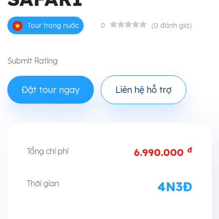
0
(0 đánh giá)
Tour trong nước
Submit Rating
Đặt tour ngay
Liên hệ hỗ trợ
đ
Tổng chi phí
6.990.000
Thời gian
4N3Đ