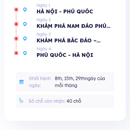
Ngày 1
HÀ NỘI - PHÚ QUỐC
Ngày 2
KHÁM PHÁ NAM ĐẢO PHÚ
QUỐC
Ngày 3
KHÁM PHÁ BẮC ĐẢO –
VINWONDERS/SAFARI
Ngày 4
PHÚ QUỐC - HÀ NỘI
Khởi hành
8th, 15th, 29thngày của
ngày:
mỗi tháng
Số chỗ còn nhận:
40 chỗ