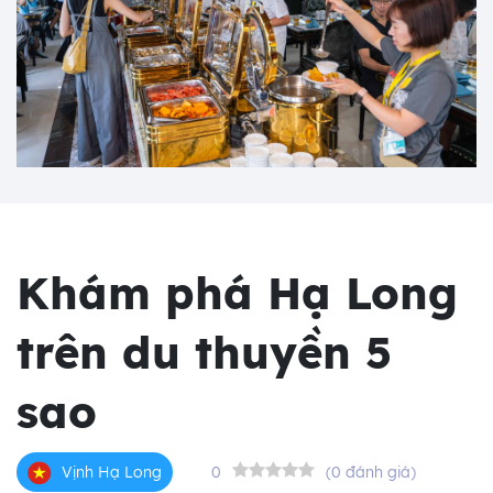
Khám phá Hạ Long
trên du thuyền 5
sao
0
(0 đánh giá)
Vịnh Hạ Long