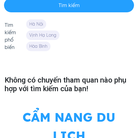
Tìm kiếm
Hà Nội
Tìm
kiếm
Vịnh Hạ Long
phổ
Hòa Bình
biến
Không có chuyến tham quan nào phụ
hợp với tìm kiếm của bạn!
CẨM NANG DU
LỊCH