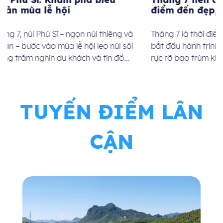
điểm đến đẹp, khí hậu lý tưởng nhất
Tháng 7 là thời điểm lý tưởng để xách ba lô lên và
bắt đầu hành trình khám phá thế giới. Khi mùa hè
rực rỡ bao trùm khắp nơi, đây cũng là lúc nhiều du
khách đặt câu hỏi: “Tháng 7 nên đi du lịch nước
nào?”. Bài viết dưới đây sẽ gợi ý […]
TUYẾN ĐIỂM LÂN
CẬN