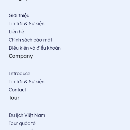
Giới thiệu
Tin tức & Sự kiện
Liên hệ
Chính sách bảo mật
Điều kiện và điều khoản
Company
Introduce
Tin tức & Sự kiện
Contact
Tour
Du lịch Việt Nam
Tour quốc tế