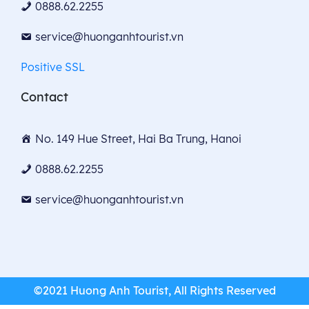
0888.62.2255
service@huonganhtourist.vn
Positive SSL
Contact
No. 149 Hue Street, Hai Ba Trung, Hanoi
0888.62.2255
service@huonganhtourist.vn
©2021 Huong Anh Tourist, All Rights Reserved