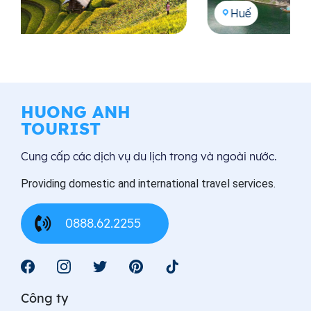
Huế
HUONG ANH
TOURIST
Cung cấp các dịch vụ du lịch trong và ngoài nước.
Providing domestic and international travel services.
0888.62.2255
Công ty