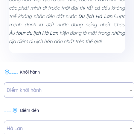
các phát minh đi trước thời đại thì tất cả đều không
thể không nhắc đến đất nước
Du lịch Hà Lan
.Được
mệnh danh là đất nước đáng sống nhất Châu
Âu
tour du lịch Hà Lan
hiện đang là một trong những
địa điểm du lịch hấp dẫn nhất trên thế giới
Khởi hành
Điểm khởi hành
Điểm đến
Hà Lan