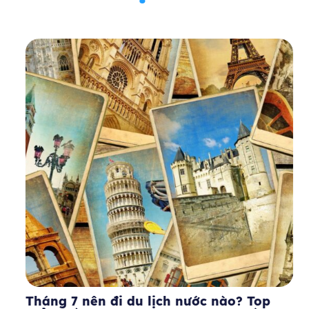
Tháng 7 nên đi du lịch nước nào? Top