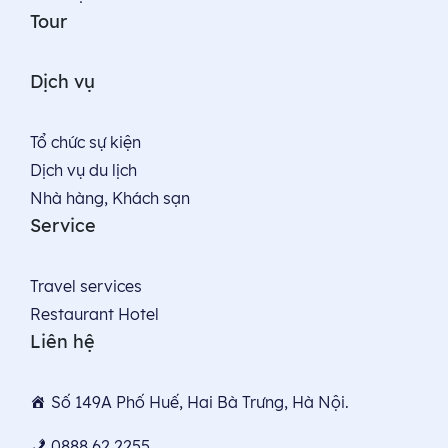
Tour
Dịch vụ
Tổ chức sự kiện
Dịch vụ du lịch
Nhà hàng, Khách sạn
Service
Travel services
Restaurant Hotel
Liên hệ
Số 149A Phố Huế, Hai Bà Trưng, Hà Nội.
0888.62.2255