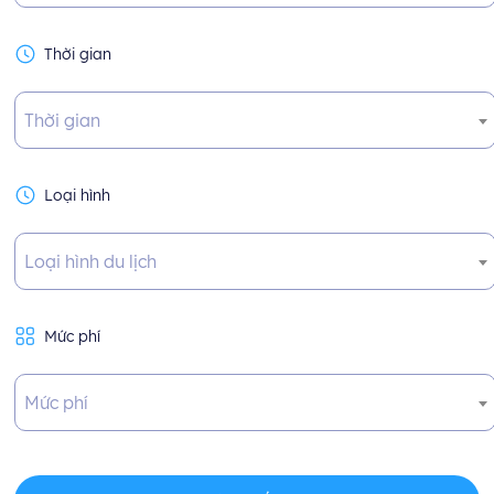
Thời gian
Thời gian
Loại hình
Loại hình du lịch
Mức phí
Mức phí