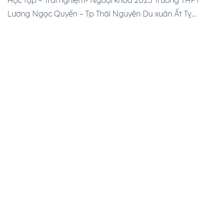
Học tập – Trải nghiệm- Ngoại khóa 2025 Trường THPT
Lương Ngọc Quyến – Tp Thái Nguyên Du xuân Ất Tỵ
2025 Ngày 09/02/2025. Gần 700 bạn học sinh của Khối
12, Trường THPT Lương Ngọc Quyến – Tp Thái Nguyên
đã có một […]