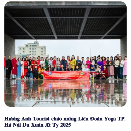
𝐇𝐮̛𝐨̛𝐧𝐠 𝐀𝐧𝐡 𝐓𝐨𝐮𝐫𝐢𝐬𝐭 𝐜𝐡𝐚̀𝐨 𝐦𝐮̛̀𝐧𝐠 𝐋𝐢𝐞̂𝐧 Đ𝐨𝐚̀𝐧 𝐘𝐨𝐠𝐚 𝐓𝐏.
𝐇𝐚̀ 𝐍𝐨̣̂𝐢 𝐃𝐮 𝐗𝐮𝐚̂𝐧 𝐀̂́𝐭 𝐓𝐲̣ 𝟐𝟎𝟐𝟓