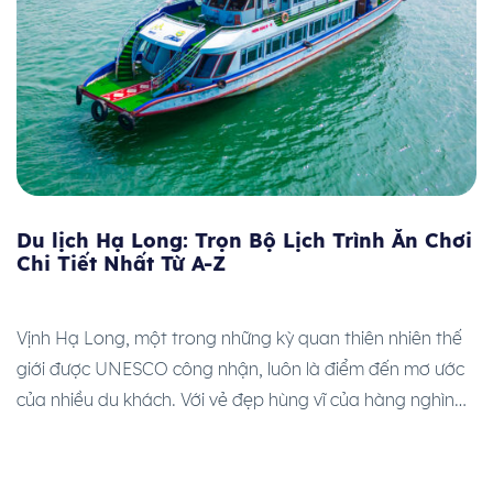
Du lịch Hạ Long: Trọn Bộ Lịch Trình Ăn Chơi
Chi Tiết Nhất Từ A-Z
Vịnh Hạ Long, một trong những kỳ quan thiên nhiên thế
giới được UNESCO công nhận, luôn là điểm đến mơ ước
của nhiều du khách. Với vẻ đẹp hùng vĩ của hàng nghìn
hòn đảo đá vôi và hệ sinh thái phong phú, Hạ Long
không chỉ thu hút bởi cảnh quan thiên nhiên […]