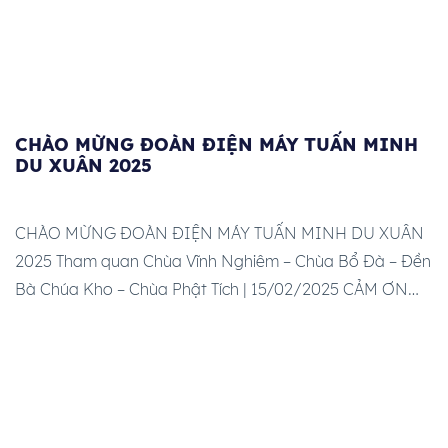
CHÀO MỪNG ĐOÀN ĐIỆN MÁY TUẤN MINH
DU XUÂN 2025
CHÀO MỪNG ĐOÀN ĐIỆN MÁY TUẤN MINH DU XUÂN
2025 Tham quan Chùa Vĩnh Nghiêm – Chùa Bổ Đà – Đền
Bà Chúa Kho – Chùa Phật Tích | 15/02/2025 CẢM ƠN
QUÝ KHÁCH HÀNG ĐÃ TIN TƯỞNG VÀ LỰA CHỌN
HƯƠNG ANH TOURIST ĐẾN HƯƠNG ANH TOURIST
LƯU LẠI TOÀN BỘ KHOẢNH KHẮC ĐÁNG […]