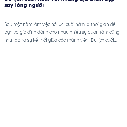
say lòng người
Sau một năm làm việc nỗ lực, cuối năm là thời gian để
bạn và gia đình dành cho nhau nhiều sự quan tâm cũng
như tạo ra sự kết nối giữa các thành viên. Du lịch cuối
năm có thể là một trải nghiệm tuyệt vời để bạn tận
hưởng không khí lễ hội […]