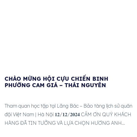
CHÀO MỪNG HỘI CỰU CHIẾN BINH
PHƯỜNG CAM GIÁ – THÁI NGUYÊN
Tham quan học tập tại Lăng Bác – Bảo tàng lịch sử quân
đội Việt Nam | Hà Nội 𝟏𝟐/𝟏𝟐/𝟐𝟎𝟐𝟒 CẢM ƠN QUÝ KHÁCH
HÀNG ĐÃ TIN TƯỞNG VÀ LỰA CHỌN HƯƠNG ANH
TOURIST ĐẾN HƯƠNG ANH TOURIST LƯU LẠI TOÀN