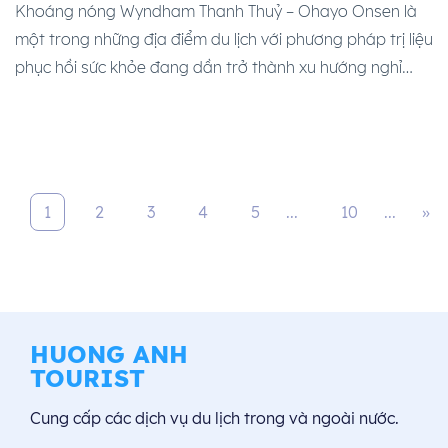
Khoáng nóng Wyndham Thanh Thuỷ – Ohayo Onsen là
một trong những địa điểm du lịch với phương pháp trị liệu
phục hồi sức khỏe đang dần trở thành xu hướng nghỉ
dưỡng hàng đầu tại Việt Nam. Vì vậy mà khoáng nóng
chính là ”bí quyết” để thư giãn, cải thiện sức khỏe cả […]
1
2
3
4
5
...
10
...
»
HUONG ANH
TOURIST
Cung cấp các dịch vụ du lịch trong và ngoài nước.