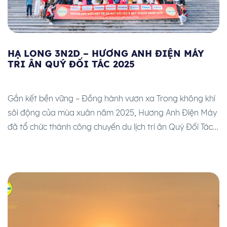
HẠ LONG 3N2D – HƯƠNG ANH ĐIỆN MÁY
TRI ÂN QUÝ ĐỐI TÁC 2025
Gắn kết bền vững – Đồng hành vươn xa Trong không khí
sôi động của mùa xuân năm 2025, Hương Anh Điện Máy
đã tổ chức thành công chuyến du lịch tri ân Quý Đối Tác
tại Hạ Long – Di sản thiên nhiên thế giới, chuyến đi 3N2D
từ 14/04/2025 đến 16/04/2025. Đây là […]