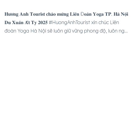
𝐇𝐮̛𝐨̛𝐧𝐠 𝐀𝐧𝐡 𝐓𝐨𝐮𝐫𝐢𝐬𝐭 𝐜𝐡𝐚̀𝐨 𝐦𝐮̛̀𝐧𝐠 𝐋𝐢𝐞̂𝐧 Đ𝐨𝐚̀𝐧 𝐘𝐨𝐠𝐚 𝐓𝐏. 𝐇𝐚̀ 𝐍𝐨̣̂𝐢
𝐃𝐮 𝐗𝐮𝐚̂𝐧 𝐀̂́𝐭 𝐓𝐲̣ 𝟐𝟎𝟐𝟓 #HuongAnhTourist xin chúc Liên
đoàn Yoga Hà Nội sẽ luôn giữ vững phong độ, luôn ngập
tràn sức khỏe và nhiệt huyết để truyền tải được tình yêu
và tinh thần Yoga tới nhiều người hơn nữa trong tương
[…]