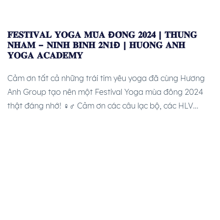
𝐅𝐄𝐒𝐓𝐈𝐕𝐀𝐋 𝐘𝐎𝐆𝐀 𝐌𝐔̀𝐀 Đ𝐎̂𝐍𝐆 𝟐𝟎𝟐𝟒 | 𝐓𝐇𝐔𝐍𝐆
𝐍𝐇𝐀𝐌 – 𝐍𝐈𝐍𝐇 𝐁𝐈̀𝐍𝐇 𝟐𝐍𝟏Đ | 𝐇𝐔𝐎𝐍𝐆 𝐀𝐍𝐇
𝐘𝐎𝐆𝐀 𝐀𝐂𝐀𝐃𝐄𝐌𝐘
Cảm ơn tất cả những trái tim yêu yoga đã cùng Hương
Anh Group tạo nên một Festival Yoga mùa đông 2024
thật đáng nhớ! ‍♀️‍♂️ Cảm ơn các câu lạc bộ, các HLV
Yoga, và tất cả các yogi đã luôn đồng hành. Cảm ơn các
đơn vị, các nhà tài trợ đã đồng […]