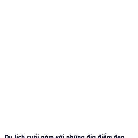
BỘ KHOẢNH KHẮC ĐÁNG NHỚ CỦA BẠN VÀ BẠN BÈ
INBOX HƯƠNG ANH TƯ […]
Du lịch cuối năm với những địa điểm đẹp