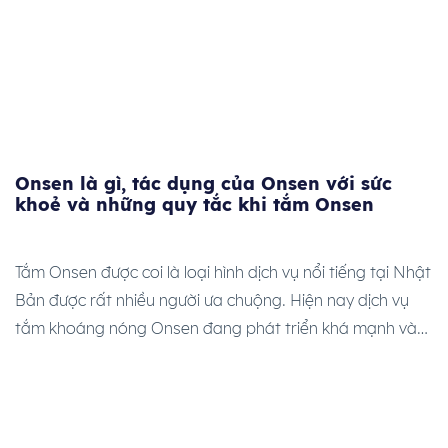
Onsen là gì, tác dụng của Onsen với sức
khoẻ và những quy tắc khi tắm Onsen
Tắm Onsen được coi là loại hình dịch vụ nổi tiếng tại Nhật
Bản được rất nhiều người ưa chuộng. Hiện nay dịch vụ
tắm khoáng nóng Onsen đang phát triển khá mạnh và
nhận được sự quan tâm của rất nhiều những đối tượng
khách hàng khác nhau. Ngày hôm nay chúng ta hãy […]