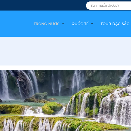
TRONG NƯỚC
QUỐC TẾ
TOUR ĐẶC SẮC