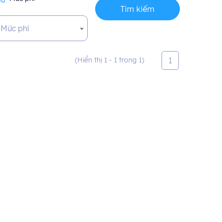
Tìm kiếm
Mức phí
1
(Hiển thị 1 - 1 trong 1)