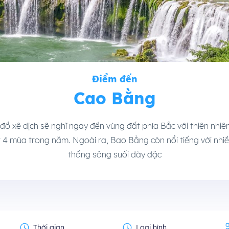
Điểm đến
Cao Bằng
ồ xê dịch sẽ nghĩ ngay đến vùng đất phía Bắc với thiên nhiê
 4 mùa trong năm. Ngoài ra, Bao Bằng còn nổi tiếng với nhiề
thống sông suối dày đặc
Thời gian
Loại hình