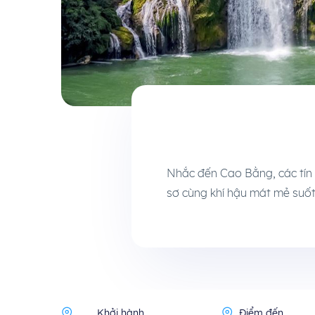
Nhắc đến Cao Bằng, các tín đ
sơ cùng khí hậu mát mẻ suốt
Khởi hành
Điểm đến