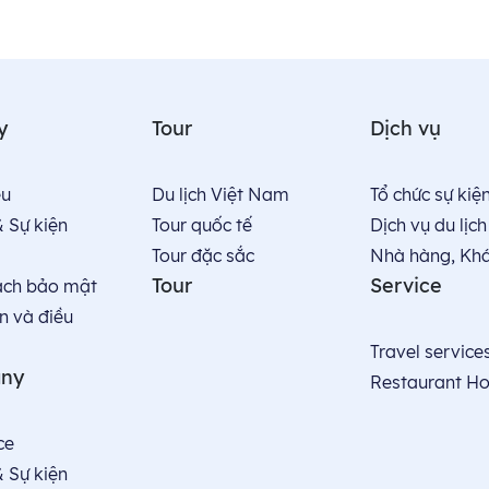
y
Tour
Dịch vụ
̣u
Du lịch Việt Nam
Tổ chức sự kiệ
& Sự kiện
Tour quốc tế
Dịch vụ du lịch
Tour đặc sắc
Nhà hàng, Kha
Tour
Service
ách bảo mật
n và điều
Travel service
ny
Restaurant Ho
ce
& Sự kiện