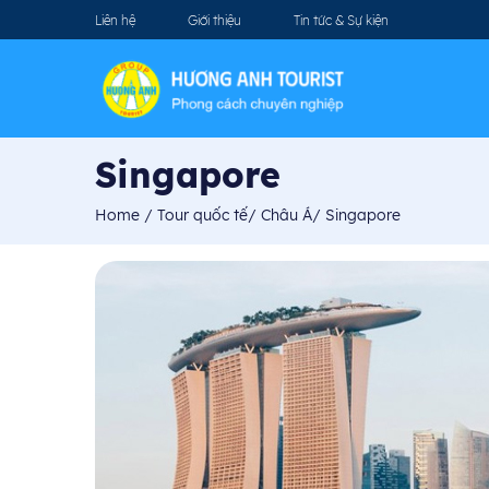
Liên hệ
Giới thiệu
Tin tức & Sự kiện
Singapore
Home
/
Tour quốc tế
/
Châu Á
/
Singapore