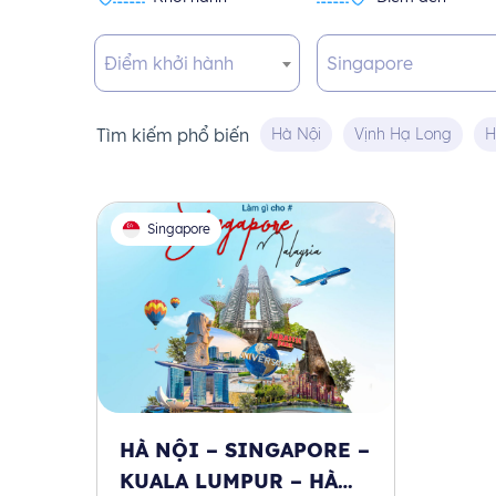
Điểm khởi hành
Singapore
Tìm kiếm phổ biến
Hà Nội
Vịnh Hạ Long
H
Singapore
HÀ NỘI – SINGAPORE –
KUALA LUMPUR – HÀ