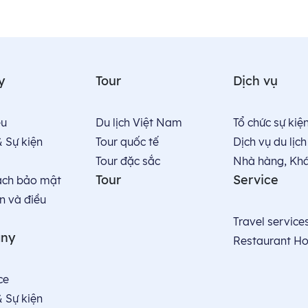
y
Tour
Dịch vụ
̣u
Du lịch Việt Nam
Tổ chức sự kiệ
& Sự kiện
Tour quốc tế
Dịch vụ du lịch
Tour đặc sắc
Nhà hàng, Kha
Tour
Service
ách bảo mật
n và điều
Travel service
ny
Restaurant Ho
ce
& Sự kiện