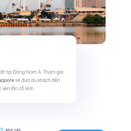
nhất tại Đông Nam Á. Tham gia
ngapore
sẽ đưa du khách đến
 xen lẫn cổ kính
Mức phí