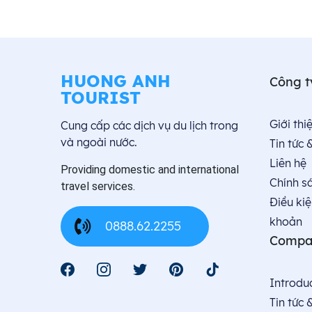
HUONG ANH
Công t
TOURIST
Giới thiê
Cung cấp các dịch vụ du lịch trong
và ngoài nước.
Tin tức 
Liên hệ
Providing domestic and international
Chính s
travel services.
Điều kiệ
khoản
0888.62.2255
Compa
Introdu
Tin tức 