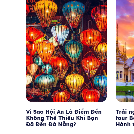
 Đến
Trải nghiệm trọn vẹn với
Lễ hội
Bạn
tour Bangkok tháng 7 –
phá b
Hành trình lý tưởng mùa hè
mùa lễ