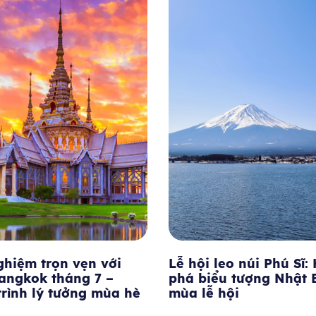
 leo núi Phú Sĩ: Khám
Tháng 7 nên đi du lịc
iểu tượng Nhật Bản
nào? Top điểm đến đẹ
 hội
hậu lý tưởng nhất