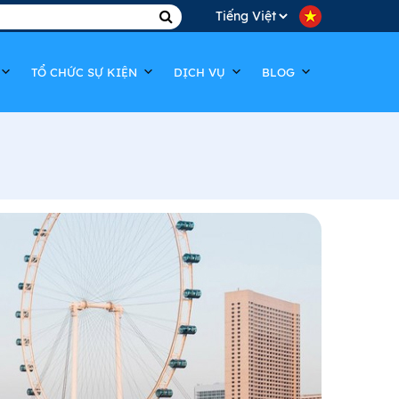
Choose
a
TỔ CHỨC SỰ KIỆN
DỊCH VỤ
BLOG
language