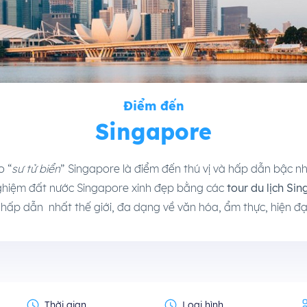
Điểm đến
Singapore
 “
sư tử biển
” Singapore là điểm đến thú vị và hấp dẫn bậc 
nghiệm đất nước Singapore xinh đẹp bằng các
tour du lịch Si
h hấp dẫn nhất thế giới, đa dạng về văn hóa, ẩm thực, hiện đại
Thời gian
Loại hình