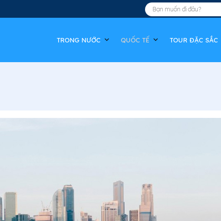
TRONG NƯỚC
QUỐC TẾ
TOUR ĐẶC SẮC