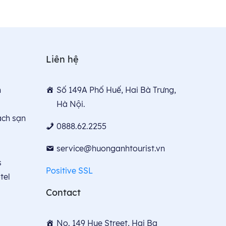
Liên hệ
n
Số 149A Phố Huế, Hai Bà Trưng,
Hà Nội.
́ch sạn
0888.62.2255
service@huonganhtourist.vn
s
Positive SSL
tel
Contact
No. 149 Hue Street, Hai Ba