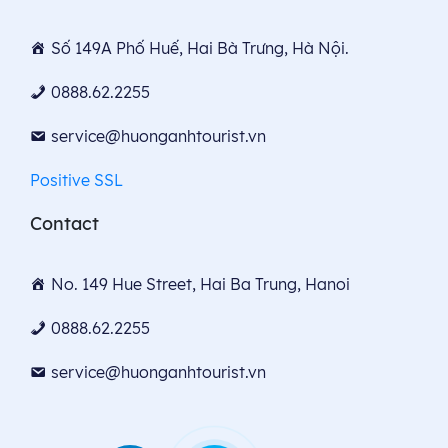
Số 149A Phố Huế, Hai Bà Trưng, Hà Nội.
0888.62.2255
service@huonganhtourist.vn
Positive SSL
Contact
No. 149 Hue Street, Hai Ba Trung, Hanoi
0888.62.2255
service@huonganhtourist.vn