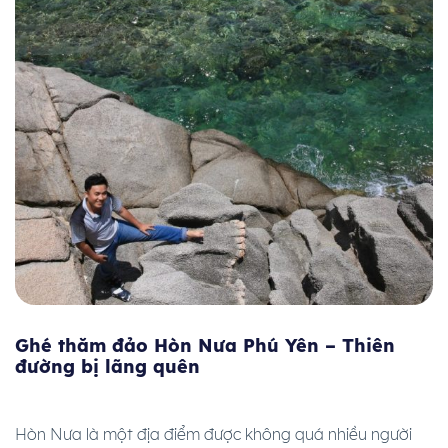
Ghé thăm đảo Hòn Nưa Phú Yên – Thiên
đường bị lãng quên
Hòn Nưa là một địa điểm được không quá nhiều người