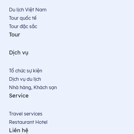
Du lịch Việt Nam
Tour quốc tế
Tour đặc sắc
Tour
Dịch vụ
Tổ chức sự kiện
Dịch vụ du lịch
Nhà hàng, Khách sạn
Service
Travel services
Restaurant Hotel
Liên hệ