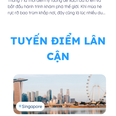
Tháng 7 là thời điểm lý tưởng để xách ba lô lên và
bắt đầu hành trình khám phá thế giới. Khi mùa hè
rực rỡ bao trùm khắp nơi, đây cũng là lúc nhiều du
khách đặt câu hỏi: “Tháng 7 nên đi du lịch nước
nào?”. Bài viết dưới đây sẽ gợi ý […]
TUYẾN ĐIỂM LÂN
CẬN
Singapore