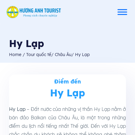
Hy Lạp
Home
/
Tour quốc tế
/
Châu Âu
/
Hy Lạp
Điểm đến
Hy Lạp
Hy Lạp
– Đất nước của những vị thần Hy Lạp nằm ở
bán đảo Balkan của Châu Âu, là một trong những
điểm du lịch nổi tiếng nhất Thế giới. Đến với Hy Lạp
chắc chắn du khách sẽ không thể không ghé thăm