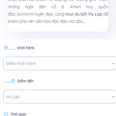
những ngôi đền cổ ở
Athen
hay quần
đảo
Santorini
tuyệt đẹp, cùng
tour du lịch Hy Lạp
để
khám phá nét văn hóa độc đáo nơi đây,…
Khởi hành
Điểm khởi hành
Điểm đến
Hy Lạp
Thời gian