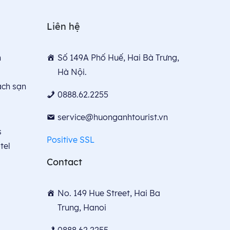
Liên hệ
n
Số 149A Phố Huế, Hai Bà Trưng,
Hà Nội.
́ch sạn
0888.62.2255
service@huonganhtourist.vn
s
Positive SSL
tel
Contact
No. 149 Hue Street, Hai Ba
Trung, Hanoi