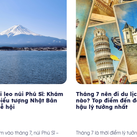
 leo núi Phú Sĩ: Khám
Tháng 7 nên đi du lịc
iểu tượng Nhật Bản
nào? Top điểm đến đẹ
 hội
hậu lý tưởng nhất
vào tháng 7, núi Phú Sĩ –
Tháng 7 là thời điểm lý tưởn