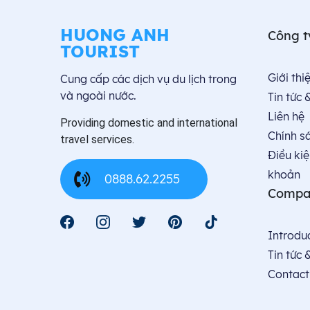
HUONG ANH
Công t
TOURIST
Giới thiê
Cung cấp các dịch vụ du lịch trong
và ngoài nước.
Tin tức 
Liên hệ
Providing domestic and international
Chính s
travel services.
Điều kiệ
khoản
0888.62.2255
Compa
Introdu
Tin tức 
Contact