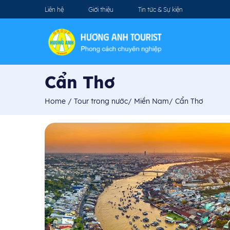
Liên hệ
Giới thiệu
Tin tức & Sự kiện
Cẩn Thơ
Home
/
Tour trong nước
/
Miền Nam
/
Cẩn Thơ