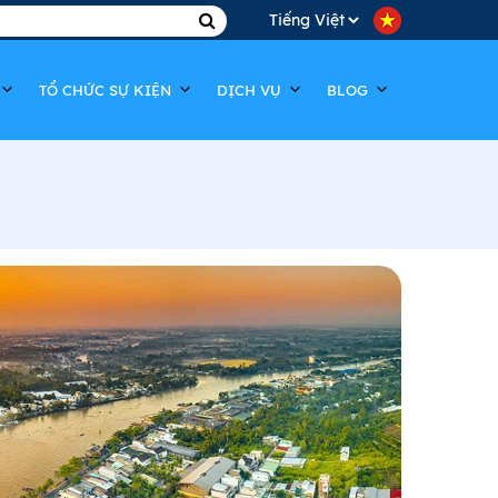
Choose
a
TỔ CHỨC SỰ KIỆN
DỊCH VỤ
BLOG
language