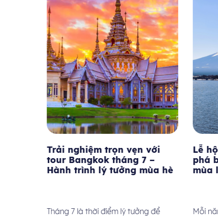
 Đến
Trải nghiệm trọn vẹn với
Lễ hội
Bạn
tour Bangkok tháng 7 –
phá b
Hành trình lý tưởng mùa hè
mùa lễ
 thành
Tháng 7 là thời điểm lý tưởng để
Mỗi năm 