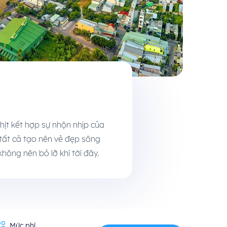
ịt kết hợp sự nhộn nhịp của
 tất cả tạo nên vẻ đẹp sông
hông nên bỏ lỡ khi tới đây.
Mức phí