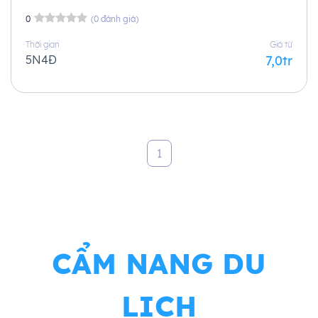
0
(0 đánh giá)
Thời gian
Giá từ
5N4Đ
7,0tr
1
CẨM NANG DU
LỊCH