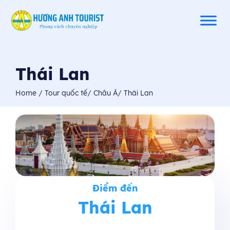
Thái Lan
Home
/
Tour quốc tế
/
Châu Á
/
Thái Lan
Điểm đến
Thái Lan