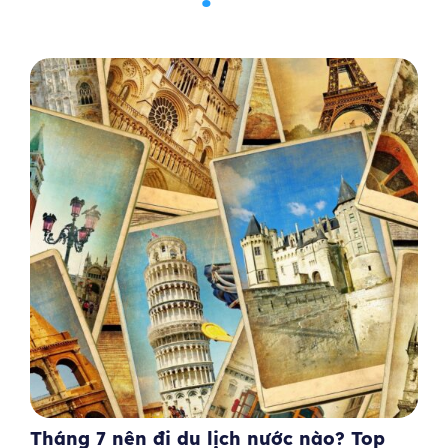
Tháng 7 nên đi du lịch nước nào? Top