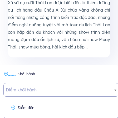
Xứ sở nụ cười Thái Lan được biết đến là thiên đường
du lịch hàng đầu Châu Á. Xứ chùa vàng không chỉ
nổi tiếng những công trình kiến trúc độc đáo, những
điểm nghỉ dưỡng tuyệt vời mà tour du lịch Thái Lan
còn hấp dẫn du khách với những show trình diễn
mang đậm dấu ấn lịch sử, văn hóa như show Muay
Thái, show múa bóng, hài kịch đầu bếp …
Khởi hành
Điểm khởi hành
Điểm đến