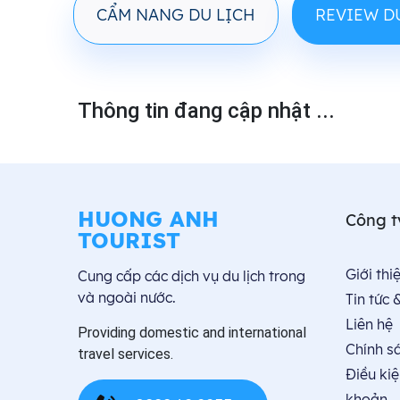
CẨM NANG DU LỊCH
REVIEW DU
Thông tin đang cập nhật ...
HUONG ANH
Công t
TOURIST
Giới thiê
Cung cấp các dịch vụ du lịch trong
và ngoài nước.
Tin tức 
Liên hệ
Providing domestic and international
Chính s
travel services.
Điều kiệ
khoản