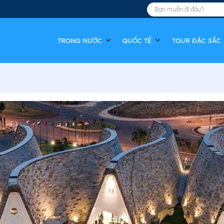
TRONG NƯỚC
QUỐC TẾ
TOUR ĐẶC SẮC