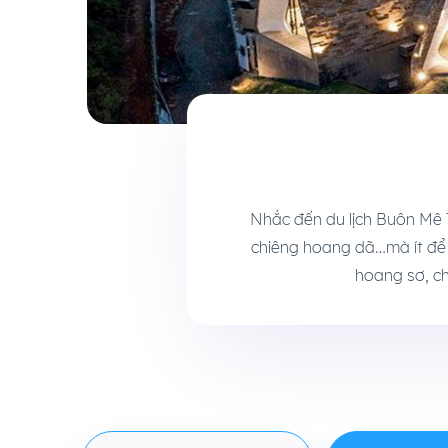
Nhắc đến du lịch Buôn Mê 
chiêng hoang dã…mà ít để ý
hoang sơ, ch