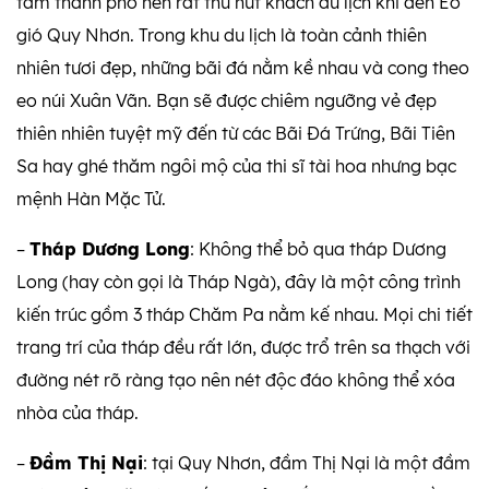
tâm thành phố nên rất thu hút khách du lịch khi đến Eo
gió Quy Nhơn. Trong khu du lịch là toàn cảnh thiên
nhiên tươi đẹp, những bãi đá nằm kề nhau và cong theo
eo núi Xuân Vãn. Bạn sẽ được chiêm ngưỡng vẻ đẹp
thiên nhiên tuyệt mỹ đến từ các Bãi Đá Trứng, Bãi Tiên
Sa hay ghé thăm ngôi mộ của thi sĩ tài hoa nhưng bạc
mệnh Hàn Mặc Tử.
–
Tháp Dương Long
: Không thể bỏ qua tháp Dương
Long (hay còn gọi là Tháp Ngà), đây là một công trình
kiến trúc gồm 3 tháp Chăm Pa nằm kế nhau. Mọi chi tiết
trang trí của tháp đều rất lớn, được trổ trên sa thạch với
đường nét rõ ràng tạo nên nét độc đáo không thể xóa
nhòa của tháp.
–
Đầm Thị Nại
: tại Quy Nhơn, đầm Thị Nại là một đầm