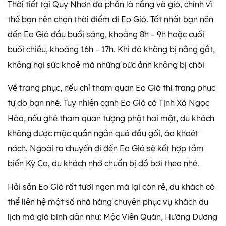
Thời tiết tại Quy Nhơn đa phần là nắng và gió, chính vì
thế bạn nên chọn thời điểm đi Eo Gió. Tốt nhất bạn nên
đến Eo Gió đầu buổi sáng, khoảng 8h – 9h hoặc cuối
buổi chiều, khoảng 16h – 17h. Khi đó không bị nắng gắt,
không hại sức khoẻ mà những bức ảnh không bị chói
Về trang phục, nếu chỉ tham quan Eo Gió thì trang phục
tự do bạn nhé. Tuy nhiên cạnh Eo Gió có Tịnh Xá Ngọc
Hòa, nếu ghé tham quan tượng phật hai mặt, du khách
không được mặc quần ngắn quá đầu gối, áo khoét
nách. Ngoài ra chuyến đi đến Eo Gió sẽ kết hợp tắm
biển Kỳ Co, du khách nhớ chuẩn bị đồ bơi theo nhé.
Hải sản Eo Gió rất tươi ngon mà lại còn rẻ, du khách có
thể liên hệ một số nhà hàng chuyên phục vụ khách du
lịch mà giá bình dân như: Mộc Viên Quán, Hướng Dương