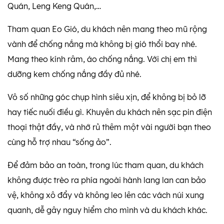
Quán, Leng Keng Quán,…
Tham quan Eo Gió, du khách nên mang theo mũ rộng
vành để chống nắng mà không bị gió thổi bay nhé.
Mang theo kính râm, áo chống nắng. Với chị em thì
dưỡng kem chống nắng đầy đủ nhé.
Vô số những góc chụp hình siêu xịn, để không bị bỏ lỡ
hay tiếc nuối điều gì. Khuyên du khách nên sạc pin điện
thoại thật đầy, và nhớ rủ thêm một vài người bạn theo
cùng hỗ trợ nhau “sống ảo”.
Để đảm bảo an toàn, trong lúc tham quan, du khách
không được trèo ra phía ngoài hành lang lan can bảo
vệ, không xô đẩy và không leo lên các vách núi xung
quanh, dễ gây nguy hiểm cho mình và du khách khác.