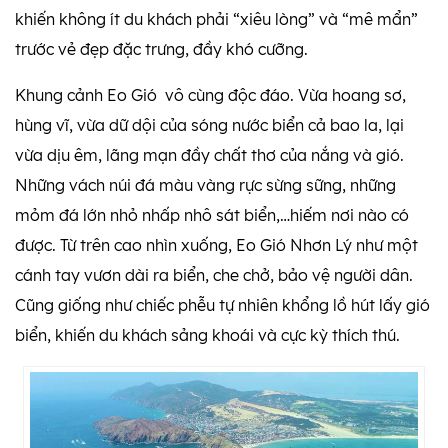
khiến không ít du khách phải “xiêu lòng” và “mê mẩn”
trước vẻ đẹp đặc trưng, đầy khó cưỡng.
Khung cảnh Eo Gió vô cùng độc đáo. Vừa hoang sơ,
hùng vĩ, vừa dữ dội của sóng nước biển cả bao la, lại
vừa dịu êm, lãng mạn đầy chất thơ của nắng và gió.
Những vách núi đá màu vàng rực sừng sững, những
mỏm đá lớn nhỏ nhấp nhô sát biển,…hiếm nơi nào có
được. Từ trên cao nhìn xuống, Eo Gió Nhơn Lý như một
cánh tay vươn dài ra biển, che chở, bảo vệ người dân.
Cũng giống như chiếc phễu tự nhiên khổng lồ hút lấy gió
biển, khiến du khách sảng khoái và cực kỳ thích thú.