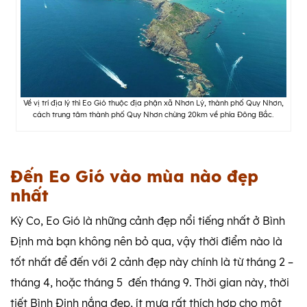
Về vị trí địa lý thì Eo Gió thuộc địa phận xã Nhơn Lý, thành phố Quy Nhơn,
cách trung tâm thành phố Quy Nhơn chừng 20km về phía Đông Bắc.
Đến Eo Gió vào mùa nào đẹp
nhất
Kỳ Co, Eo Gió là những cảnh đẹp nổi tiếng nhất ở Bình
Định mà bạn không nên bỏ qua, vậy thời điểm nào là
tốt nhất để đến với 2 cảnh đẹp này chính là từ tháng 2 –
tháng 4, hoặc tháng 5 đến tháng 9. Thời gian này, thời
tiết Bình Định nắng đẹp, ít mưa rất thích hợp cho một