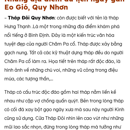
Eo Gió, Quy Nhơn
–
Tháp Đôi Quy Nhơn
: còn được biết với tên là tháp
Hưng Thạnh .Là một trong những địa điểm khám phá
nổi tiếng ở Bình Định. Đây là một kiến trúc văn hóa
tuyệt đẹp của người Chăm Pa cổ. Tháp được xây bằng
gạch nung. Tất cả các kỹ thuật dựng tháp đều do người
Chăm Pa cổ làm ra. Họa tiết trên tháp rất độc đáo, là
hình ảnh về những chú voi, những vũ công trong điệu
múa, các tượng thần,…
Tháp có cấu trúc độc đáo gồm hai tháp nằm liền kề
nhau như cặp vợ chồng quấn quýt. Bên trong lòng tháp
có cối đá xay bột gạo ngày xưa mà sau này người Kinh
cũng sử dụng. Cửa Tháp Đôi nhìn lên cao vút như những
mũi lao sắc nhọn, đứng trong lòng tháp mà tưởng như