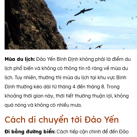
Mùa du lịch:
Đảo Yến Bình Định không phải là điểm du
lịch phổ biến và không có thông tin rõ ràng về mùa du
lịch. Tuy nhiên, thường thì mùa du lịch tại khu vực Bình
Định thường kéo dài từ tháng 4 đến tháng 8. Trong
khoảng thời gian này, thời tiết thường thuận lợi, không
quá nóng và không có nhiều mưa.
Cách di chuyển tới Đảo Yến
Đi bằng đường biển:
Cách tiếp cận chính để đến Đảo