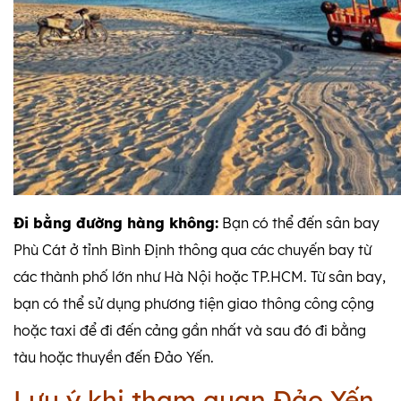
Đi bằng đường hàng không:
Bạn có thể đến sân bay
Phù Cát ở tỉnh Bình Định thông qua các chuyến bay từ
các thành phố lớn như Hà Nội hoặc TP.HCM. Từ sân bay,
bạn có thể sử dụng phương tiện giao thông công cộng
hoặc taxi để đi đến cảng gần nhất và sau đó đi bằng
tàu hoặc thuyền đến Đảo Yến.
Lưu ý khi tham quan Đảo Yến