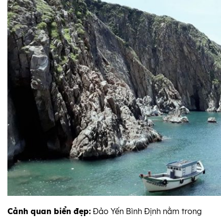
Cảnh quan biển đẹp:
Đảo Yến Bình Định nằm trong