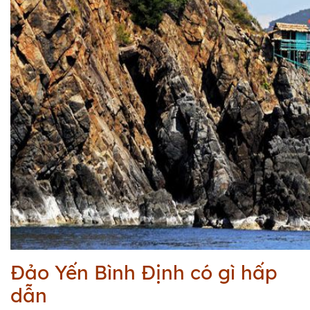
Đảo Yến Bình Định có gì hấp
dẫn