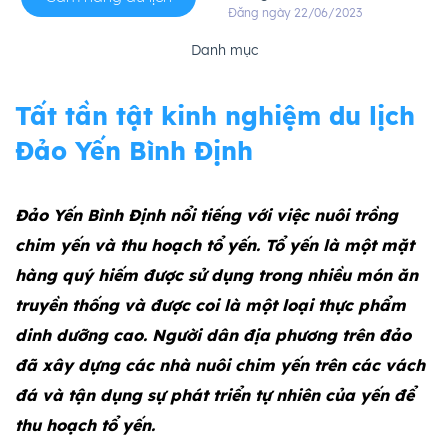
Đăng ngày 22/06/2023
Danh mục
Tất tần tật kinh nghiệm du lịch
Đảo Yến Bình Định
Đảo Yến Bình Định nổi tiếng với việc nuôi trồng
chim yến và thu hoạch tổ yến. Tổ yến là một mặt
hàng quý hiếm được sử dụng trong nhiều món ăn
truyền thống và được coi là một loại thực phẩm
dinh dưỡng cao. Người dân địa phương trên đảo
đã xây dựng các nhà nuôi chim yến trên các vách
đá và tận dụng sự phát triển tự nhiên của yến để
thu hoạch tổ yến.