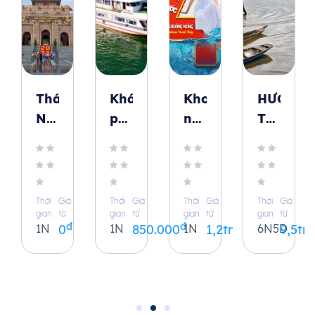
Thái
Khám
Khoáng
HƯƠNG
Nguyên
phá
nóng
TRÌNH
H
–
Hạ
Onsen
THAM
Tây
Long
Ohayo
QUAN
Yên
trên
Wyndham
ĐẤT
Tử
du
Thanh
NƯỚC
Thời
Giá
Thời
Giá
Thời
Giá
Thời
Giá
gian
từ
gian
từ
gian
từ
gian
từ
–
thuyền
Thuỷ
TRIỆU
đ
đ
1N
0
1N
850.000
1N
1,2tr
6N5Đ
9,5tr
Chùa
5
VOI:
Vĩnh
sao
HÀ
Nghiêm
NỘI
–