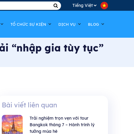
Choose
a
TỔ CHỨC SỰ KIỆN
DỊCH VỤ
BLOG
language
ải “nhập gia tùy tục”
Bài viết liên quan
Trải nghiệm trọn vẹn với tour
Bangkok tháng 7 – Hành trình lý
tưởng mùa hè