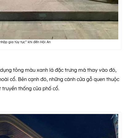
nhập gia tùy tục” khi đến Hội An
ử dụng tông màu xanh lá đặc trưng mà thay vào đó,
hoài cổ. Bên cạnh đó, những cánh cửa gỗ quen thuộc
t truyền thống của phố cổ.