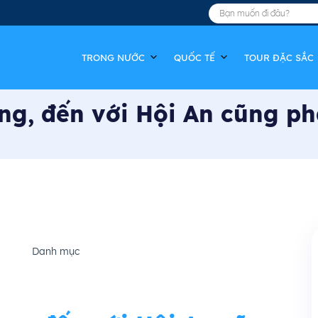
TRONG NƯỚC
QUỐC TẾ
TOUR ĐẶC SẮC
ng, đến với Hội An cũng ph
Danh mục