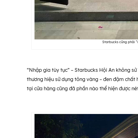
Starbucks cũng phải “
“Nhập gia tùy tục” – Starbucks Hội An không s
thương hiệu sử dụng tông vàng – đen đậm chất 
tại cửa hàng cũng đã phần nào thể hiện được né