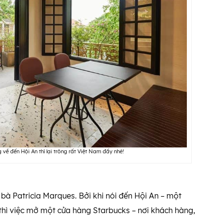
về đến Hội An thì lại trông rất Việt Nam đấy nhé!
bà Patricia Marques. Bởi khi nói đến Hội An – một
 thì việc mở một cửa hàng Starbucks – nơi khách hàng,