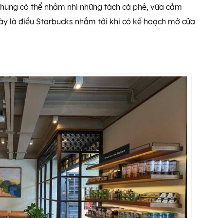
i chung có thể nhâm nhi những tách cà phê, vừa cảm
ày là điều Starbucks nhắm tới khi có kế hoạch mở cửa