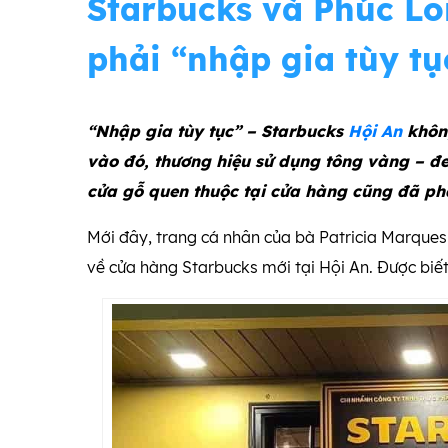
Starbucks và Phúc Lo
phải “nhập gia tùy tụ
“Nhập gia tùy tục” – Starbucks
Hội An
không
vào đó, thương hiệu sử dụng tông vàng – đ
cửa gỗ quen thuộc tại cửa hàng cũng đã phầ
Mới đây, trang cá nhân của bà Patricia Marques
về cửa hàng Starbucks mới tại Hội An. Được bi