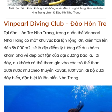
Một địa điểm khác không thể không nhắc đến trong kinh nghiệm lặn biển
Nha Trang chính là Đảo Khỉ Nha Trang
Vinpearl Diving Club – Đảo Hòn Tre
Tại đảo Hòn Tre Nha Trang, trong quần thể Vinpearl
Nha Trang có một khu vực bãi lặn rộng lớn, diện tích lên
đến 36.000m2, sẽ là địa điểm lý tưởng để du khách
khám phá vẻ đẹp bất tận của đại dương bao la. Tới
đây, du khách có thể tham gia vào các trò thể thao
dưới nước như chèo thuyền kayak, lướt ván, đi bộ dưới
đáy biển, đặc biệt là lặn biển Nha Trang.