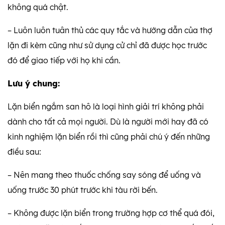
không quá chật.
– Luôn luôn tuân thủ các quy tắc và hướng dẫn của thợ
lặn đi kèm cũng như sử dụng cử chỉ đã được học trước
đó để giao tiếp với họ khi cần.
Lưu ý chung:
Lặn biển ngắm san hô là loại hình giải trí không phải
dành cho tất cả mọi người. Dù là người mới hay đã có
kinh nghiệm lặn biển rồi thì cũng phải chú ý đến những
điều sau:
– Nên mang theo thuốc chống say sóng để uống và
uống trước 30 phút trước khi tàu rời bến.
– Không được lặn biển trong trường hợp cơ thể quá đói,