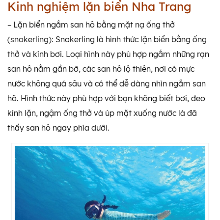
Kinh nghiệm lặn biển Nha Trang
– Lặn biển ngắm san hô bằng mặt nạ ống thở
(snokerling): Snokerling là hình thức lặn biển bằng ống
thở và kính bơi. Loại hình này phù hợp ngắm những rạn
san hô nằm gần bờ, các san hô lộ thiên, nơi có mực
nước không quá sâu và có thể dễ dàng nhìn ngắm san
hô. Hình thức này phù hợp với bạn không biết bơi, đeo
kính lặn, ngậm ống thở và úp mặt xuống nước là đã
thấy san hô ngay phía dưới.