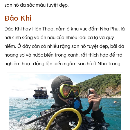
san hô đa sắc màu tuyệt đẹp.
Đảo Khỉ
Đảo Khỉ hay Hòn Thao, nằm ở khu vực đầm Nha Phu, là
nơi sinh sống và ẩn náu của nhiều loài cá lạ và quý
hiếm. Ở đây còn có nhiều rặng san hô tuyệt đẹp, bãi đá
hoang sơ và nước biển trong xanh, rất thích hợp để trải
nghiệm hoạt động lặn biển ngắm san hô ở Nha Trang.