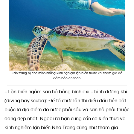
Cần trang bị cho mình những kinh nghiệm lặn biển trước khi tham gia để
đảm bảo an toàn
– Lặn biển ngắm san hô bằng bình oxi – bình dưỡng khí
(diving hay scuba): Để tổ chức lặn thì điều đầu tiên bắt
buộc là địa điểm đó nước phải sâu và san hô phải thuộc
dạng đẹp nhất. Ngoài ra bạn cũng cần có kiến thức và
kinh nghiệm lặn biển Nha Trang cũng như tham gia