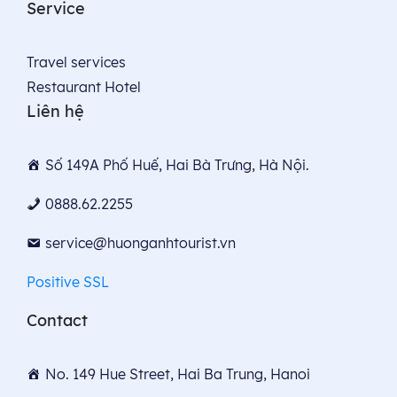
Service
Travel services
Restaurant Hotel
Liên hệ
Số 149A Phố Huế, Hai Bà Trưng, Hà Nội.
0888.62.2255
service@huonganhtourist.vn
Positive SSL
Contact
No. 149 Hue Street, Hai Ba Trung, Hanoi