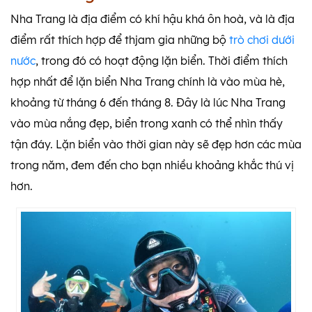
Nha Trang là địa điểm có khí hậu khá ôn hoà, và là địa
điểm rất thích hợp để thjam gia những bộ
trò chơi dưới
nước
, trong đó có hoạt động lặn biển. Thời điểm thích
hợp nhất để lặn biển Nha Trang chính là vào mùa hè,
khoảng từ tháng 6 đến tháng 8. Đây là lúc Nha Trang
vào mùa nắng đẹp, biển trong xanh có thể nhìn thấy
tận đáy. Lặn biển vào thời gian này sẽ đẹp hơn các mùa
trong năm, đem đến cho bạn nhiều khoảng khắc thú vị
hơn.