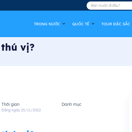
TRONG NƯỚC
QUỐC TẾ
TOUR ĐẶC SẮC
thú vị?
Thời gian
Danh mục
Đăng ngày 25/11/2022