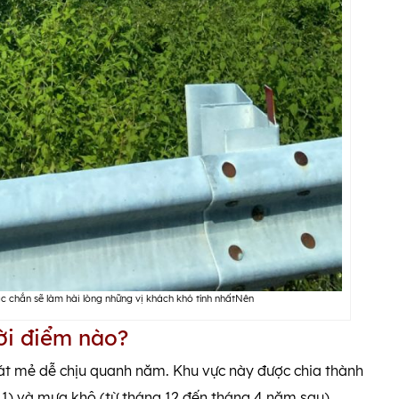
 chắn sẽ làm hài lòng những vị khách khó tính nhấtNên
hời điểm nào?
 mát mẻ dễ chịu quanh năm. Khu vực này được chia thành
11) và mưa khô (từ tháng 12 đến tháng 4 năm sau).