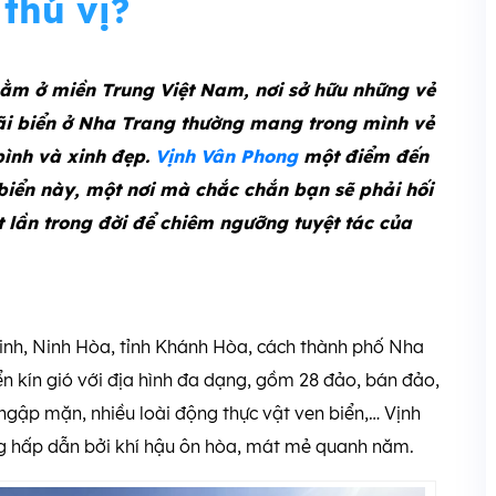
thú vị?
nằm ở miền Trung Việt Nam, nơi sở hữu những vẻ
bãi biển ở Nha Trang thường mang trong mình vẻ
bình và xinh đẹp.
Vịnh Vân Phong
một điểm đến
 biển này, một nơi mà chắc chắn bạn sẽ phải hối
t lần trong đời để chiêm ngưỡng tuyệt tác của
inh, Ninh Hòa, tỉnh Khánh Hòa, cách thành phố Nha
 kín gió với địa hình đa dạng, gồm 28 đảo, bán đảo,
g ngập mặn, nhiều loài động thực vật ven biển,… Vịnh
ng hấp dẫn bởi khí hậu ôn hòa, mát mẻ quanh năm.