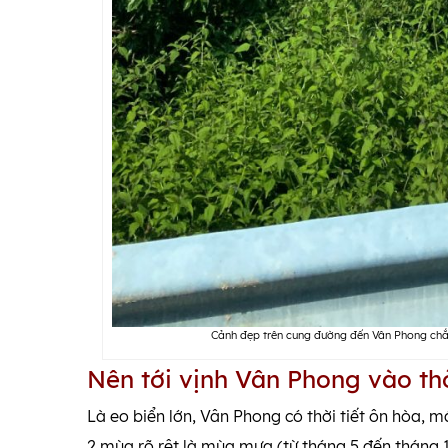
Cảnh đẹp trên cung đường đến Vân Phong chắc
Nên tới vịnh Vân Phong vào t
Là eo biển lớn, Vân Phong có thời tiết ôn hòa,
2 mùa rõ rệt là mùa mưa (từ tháng 5 đến tháng 