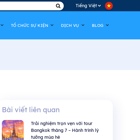
Choose
a
TỔ CHỨC SỰ KIỆN
DỊCH VỤ
BLOG
language
Bài viết liên quan
Trải nghiệm trọn vẹn với tour
Bangkok tháng 7 – Hành trình lý
tưởng mùa hè