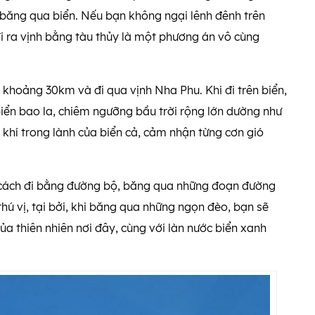
 băng qua biển. Nếu bạn không ngại lênh đênh trên
đi ra vịnh bằng tàu thủy là một phương án vô cùng
i khoảng 30km và đi qua vịnh Nha Phu. Khi đi trên biển,
iển bao la, chiêm ngưỡng bầu trời rộng lớn dường như
khí trong lành của biển cả, cảm nhận từng cơn gió
 cách đi bằng đường bộ, băng qua những đoạn đường
ú vị, tại bởi, khi băng qua những ngọn đèo, bạn sẽ
a thiên nhiên nơi đây, cùng với làn nước biển xanh