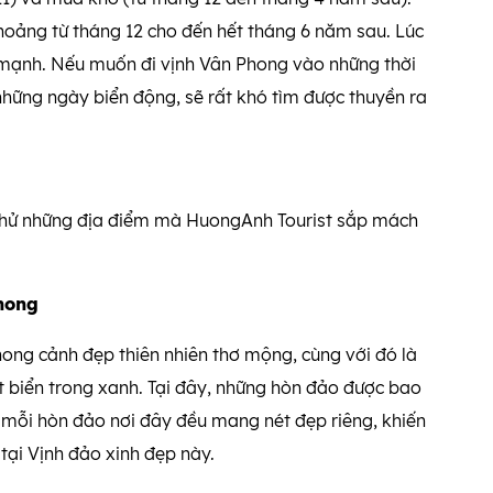
hoảng từ tháng 12 cho đến hết tháng 6 năm sau. Lúc
á mạnh. Nếu muốn đi vịnh Vân Phong vào những thời
 những ngày biển động, sẽ rất khó tìm được thuyền ra
?
 thử những địa điểm mà HuongAnh Tourist sắp mách
Phong
hong cảnh đẹp thiên nhiên thơ mộng, cùng với đó là
 biển trong xanh. Tại đây, những hòn đảo được bao
, mỗi hòn đảo nơi đây đều mang nét đẹp riêng, khiến
tại Vịnh đảo xinh đẹp này.