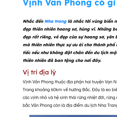
Vịnh Vân Phong có gì 
Nhắc đến
Nha trang
là nhắc tới vùng biển 
đẹp thiên nhiên hoang sơ, hùng vĩ. Những 
đẹp rất riêng, vẻ đẹp của sự hoang sơ, yên 
mà thiên nhiên thực sự ưu ái cho thành phố
tiếc nếu như không đặt chân đến du lịch mộ
thiên nhiên đã ban tặng cho nơi đây.
Vị trí địa lý
Vịnh Vân Phong thuộc địa phận hai huyện Vạn N
Trang khoảng 60km về hướng Bắc. Đây là eo biển
các vịnh nhỏ và hệ sinh thái rừng nhiệt đới, rừn
bắc Vân Phong còn là địa điểm du lịch Nha Tra