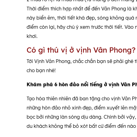
Thời điểm thích hợp nhất để đến Vân Phong là k
này biển êm, thời tiết khá đẹp, sóng không qu
điểm còn lại, hãy chú ý xem trước thời tiết. Vào
khơi.
Có gì thú vị ở vịnh Vân Phong
Tới Vịnh Vân Phong, chắc chắn bạn sẽ phải ghé
cho bạn nhé!
Khám phá 6 hòn đảo nổi tiếng ở vịnh Vân 
Tạo hóa thiên nhiên đã ban tặng cho vịnh Vân P
những hòn đảo nhỏ xinh đẹp, điểm xuyết lên mặt
bọc bởi những làn sóng dịu dàng. Chính bởi vậy
du khách không thể bỏ xót bất cứ điểm đến nào 