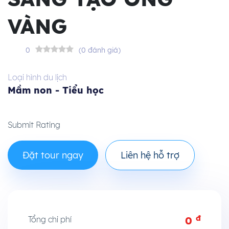
VÀNG
0
(0 đánh giá)
Loại hình du lịch
Mầm non - Tiểu học
Submit Rating
Đặt tour ngay
Liên hệ hỗ trợ
đ
Tổng chi phí
0