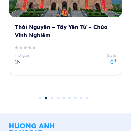
Thái Nguyên – Tây Yên Tử – Chùa
Vĩnh Nghiêm
Thời gian
Giá từ
đ
1N
0
HUONG ANH