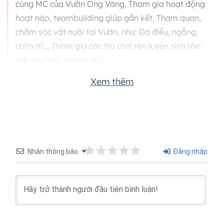
cùng MC của Vườn Ong Vàng, Tham gia hoạt động
hoạt náo, teambuilding giúp gắn kết, Tham quan,
chăm sóc vật nuôi tại Vườn, như: Đà điểu, ngỗng,
chim trĩ,,, Tham gia các trò chơi rèn luyện sinh tồn:
lính cứu hỏa, chú bộ đội...
Xem thêm
11:30
Quý khách tập trung lên xe di chuyển tới địa điểm
tiếp theo
Nhận thông báo
Đăng nhập
Buổi Chiều
13:30
Tham gia các trò chơi kỹ năng rèn luyện sức khỏe: