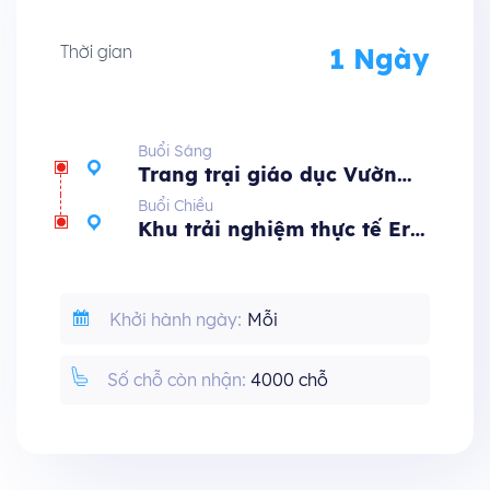
Thời gian
1 Ngày
Buổi Sáng
Trang trại giáo dục Vườn
Ong Vàng
Buổi Chiều
Khu trải nghiệm thực tế Era
House
Khởi hành ngày:
Mỗi
Số chỗ còn nhận:
4000 chỗ