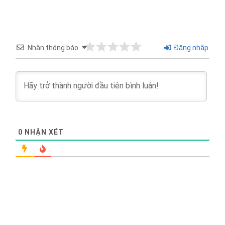
công viên văn hoá và học viện Phật giáo, khu đón
tiếp và công viên cảnh quan, đường giao thông và
bãi đố xe, khu hồ Đàm Thị, hồ phóng sinh… vẫn
Nhận thông báo
Đăng nhập
đang được tiếp tục xây dựng.
12:00
Quý khách về nhà hàng nghỉ ngơi ăn trưa tại nhà
hàng.
0
NHẬN XÉT
13:30
Xe đưa quý khách ra bến Tràng An, lên thuyền thăm
Khu du lịch sinh Thái Tràng An - nơi những dải đá
vôi, thung lũng và những sông ngòi đan xen tạo nên
một không gian huyền ảo, kỳ bí. Ngồi trên thuyền