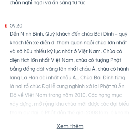
chân nghỉ ngơi và ăn sáng tự túc
09:30
Đến Ninh Bình, Quý khách đến chùa Bái Đính – quý
khách lên xe điện đi tham quan ngôi chùa lớn nhất
và sở hữu nhiều kỷ lục nhất ở Việt Nam. Chùa có
diện tích lớn nhất Việt Nam, chùa có tượng Phật
bằng đồng dát vàng lớn nhất châu Á, chùa có hành
lang La Hán dài nhất châu Á… Chùa Bái Đính từng
là nơi tổ chức Đại lễ cung nghinh xá lợi Phật từ Ấn
Độ về Việt Nam trong năm 2010. Các hạng mục
xây dựng, mở rộng khu chùa mới được các đại biểu
tham dự đại lễ Phật đản thế giới 2008 làm lễ khánh
thành giai đoạn 1. Quần thể chùa Bái Đính hiện có
Xem thêm
diện tích 539 ha bao gồm 27 ha khu chùa Bái Đính
cổ, 80 ha khu chùa Bái Đính mới, các khu vực như: