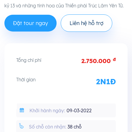
kỷ 13 và những tinh hoa của Thiền phái Trúc Lâm Yên Tử.
Đặt tour ngay
Liên hệ hỗ trợ
đ
Tổng chi phí
2.750.000
Thời gian
2N1Đ
Khởi hành ngày:
09-03-2022
Số chỗ còn nhận:
38 chỗ