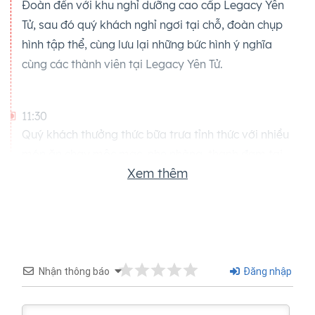
Đoàn đến với khu nghỉ dưỡng cao cấp Legacy Yên
Tử, sau đó quý khách nghỉ ngơi tại chỗ, đoàn chụp
hình tập thể, cùng lưu lại những bức hình ý nghĩa
cùng các thành viên tại Legacy Yên Tử.
11:30
Quý khách thưởng thức bữa trưa tỉnh thức với nhiều
món ăn chay mộc mạc, nhẹ nhàng, thanh đạm tại
Xem thêm
nhà hàng Làng Nương.
13:30
Đoàn bắt đầu nhận phòng tại Làng Nương 3 sao,
quý khách nghỉ ngơi.
Nhận thông báo
Đăng nhập