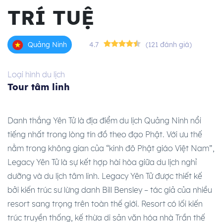
TRÍ TUỆ
4.7
(121 đánh giá)
Quảng Ninh
Loại hình du lịch
Tour tâm linh
Danh thắng Yên Tử là địa điểm du lịch Quảng Ninh nổi
tiếng nhất trong lòng tín đồ theo đạo Phật. Với ưu thế
nằm trong không gian của “kinh đô Phật giáo Việt Nam”,
Legacy Yên Tử là sự kết hợp hài hòa giữa du lịch nghỉ
dưỡng và du lịch tâm linh. Legacy Yên Tử được thiết kế
bởi kiến trúc sư lừng danh Bill Bensley – tác giả của nhiều
resort sang trọng trên toàn thế giới. Resort có lối kiến
trúc truyền thống, kế thừa di sản văn hóa nhà Trần thế