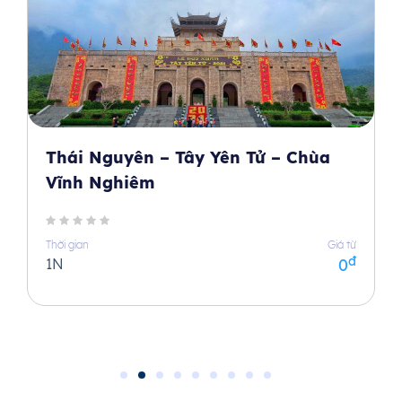
tôn vinh những giá trị tinh thần, giá trị tâm linh và
văn hóa của người Việt Nam. Sau đó quý khách tự
di khám phá khu nghỉ dưỡng về đêm và nghỉ đêm
tại Legacy.
Thái Nguyên – Tây Yên Tử – Chùa
Vĩnh Nghiêm
Ngày 2
05:30
Quý khách khởi động ngày mới với hoạt động
Thời gian
Giá từ
đ
1N
0
Outdoor Yoga Chào Mặt Trời cùng chuyên gia Yoga
Hương Anh, hít thở không khí trong lành, sự kết hợp
giữa tinh hoa của người tập Yoga và thiên nhiên,
hấp thụ nguồn năng lượng tích cực của Trời, Đất.