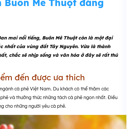
ch Buôn Mê Thuột đáng
an mai nổi tiếng, Buôn Mê Thuột còn là một đại
ắc nhất của vùng đất Tây Nguyên. Vừa là thành
ất, chắc sẽ nhịp sống và văn hóa ở đây sẽ rất thú
iểm đến được ưa thích
a ngành cà phê Việt Nam. Du khách có thể thăm các
à phê và thưởng thức những tách cà phê ngon nhất. Điều
ng cho những người yêu cà phê.