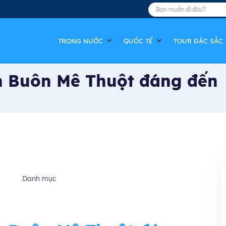
TRONG NƯỚC
QUỐC TẾ
TOUR ĐẶC SẮC
ch Buôn Mê Thuột đáng đến
Danh mục