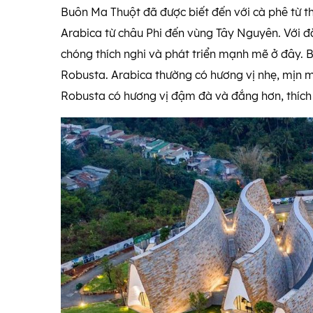
Buôn Ma Thuột đã được biết đến với cà phê từ t
Arabica từ châu Phi đến vùng Tây Nguyên. Với đặ
chóng thích nghi và phát triển mạnh mẽ ở đây. 
Robusta. Arabica thường có hương vị nhẹ, mịn 
Robusta có hương vị đậm đà và đắng hơn, thích