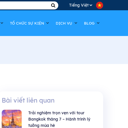
Choose
a
TỔ CHỨC SỰ KIỆN
DỊCH VỤ
BLOG
language
Bài viết liên quan
Trải nghiệm trọn vẹn với tour
Bangkok tháng 7 – Hành trình lý
tưởng mùa hè