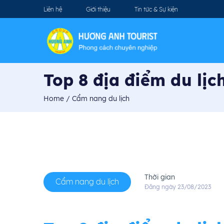
Liên hệ
Giới thiệu
Tin tức & Sự kiện
Top 8 địa điểm du lị
Home
/ Cẩm nang du lịch
Thời gian
Cẩm nang du lịch
Đăng ngày 23/08/2023