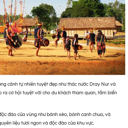
ắng cảnh tự nhiên tuyệt đẹp như thác nước Dray Nur và
o ra cơ hội tuyệt vời cho du khách tham quan, tắm biển
 độc đáo của vùng như bánh xèo, bánh canh chua, và
uyên liệu tươi ngon và độc đáo của khu vực.