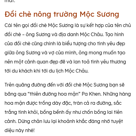
mắt.
Đồi chè nông trường Mộc Sương
Cái tên gọi đồi chè Mộc Sương là sự kết hợp của tên chủ
đồi chè – ông Sương và địa danh Mộc Châu. Tạo hình
của đồi chè cũng chính là biểu tượng cho tình yêu đẹp
giữa ông Sương và vợ của mình, ông mong muốn tạo
nên một cảnh quan đẹp đẽ và lan toả tình yêu thương
tới du khách khi tới du lịch Mộc Châu.
Trên quãng đường đến với đồi chè Mộc Sương bạn sẽ
băng qua “thiên đường hoa mận” Pa Khen. Những hàng
hoa mận được trồng dày đặc, tràn cả ra đường, sắc
trắng tinh khôi, bồng bềnh ấy như chốn bồng lai tiên
cảnh. Dừng chân lưu lại khoảnh khắc đáng nhớ tuyệt
diệu này nhé!