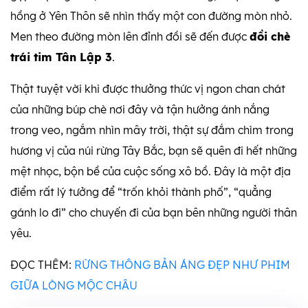
hồng ở Yên Thôn sẽ nhìn thấy một con đường mòn nhỏ.
Men theo đường mòn lên đỉnh đồi sẽ đến được
đồi chè
trái tim Tân Lập 3
.
Thật tuyệt vời khi được thưởng thức vị ngon chan chát
của những búp chè nơi đây và tận hưởng ánh nắng
trong veo, ngắm nhìn mây trời, thật sự đắm chìm trong
hương vị của núi rừng Tây Bắc, bạn sẽ quên đi hết những
mệt nhọc, bộn bề của cuộc sống xô bồ. Đây là một địa
điểm rất lý tưởng để “trốn khỏi thành phố”, “quẳng
gánh lo đi” cho chuyến đi của bạn bên những người thân
yêu.
ĐỌC THÊM:
RỪNG THÔNG BẢN ÁNG ĐẸP NHƯ PHIM
GIỮA LÒNG MỘC CHÂU