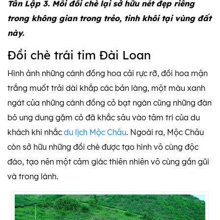
Tân Lập 3. Mỗi đồi chè lại sở hữu nét đẹp riêng
trong không gian trong trẻo, tinh khôi tại vùng đất
này.
Đồi chè trái tim Đài Loan
Hình ảnh những cánh đồng hoa cải rực rỡ, đồi hoa mận
trắng muốt trải dài khắp các bản làng, một màu xanh
ngát của những cánh đồng cỏ bạt ngàn cũng những đàn
bỏ ung dung gặm cỏ đã khắc sâu vào tâm trí của du
khách khi nhắc
du lịch Mộc Châu
. Ngoài ra, Mộc Châu
còn sở hữu những đồi chè được tạo hình vô cùng độc
đáo, tạo nên một cảm giác thiên nhiên vô cùng gần gũi
và trong lành.