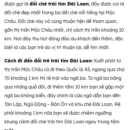
được gọi là
đồi chè trái tim Đài Loan
, đây được coi là
đồi chè đẹp nhất trong ba đồi chè nổi tiếng tại Mộc
Châu. Đồi chè này vô cùng thuận tiện để tham quan,
gần thị trấn Mộc Châu nhất, chỉ cách thị trấn khoảng 10
km. Nơi đây thu hút đông đảo du khách đến thăm, đặc
biệt là các bạn trẻ do vị trí thuận lợi, dễ tìm nhất.
Cách đi đến đồi trè trái tim Đài Loan:
Xuất phát từ
thị trấn Mộc Châu cũ đi theo Quốc lộ 43, ngang qua chợ
70 khoảng 1 km thì rẽ trái vào ngã ba. Từ ngã ba băng
qua những quả đồi, đi thêm tầm 10 km bạn sẽ gặp một
ngã ba không biển, đây chính là cửa ngõ dẫn bạn đến
Tân Lập, Ngũ Động – Bản Ôn và khu chè Đài Loan. Rẽ
phải khoảng 1 km nữa bạn sẽ được chiêm ngưỡng
khung cảnh đồi chè trái tim Đài Loan ngay trong tầm