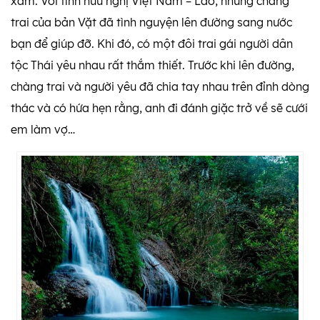
xâm. Với tình hữu nghị Việt Nam – Lào, những chàng
trai của bản Vặt đã tình nguyện lên đường sang nước
bạn để giúp đỡ. Khi đó, có một đôi trai gái người dân
tộc Thái yêu nhau rất thắm thiết. Trước khi lên đường,
chàng trai và người yêu đã chia tay nhau trên đỉnh dòng
thác và có hứa hẹn rằng, anh đi đánh giặc trở về sẽ cưới
em làm vợ…