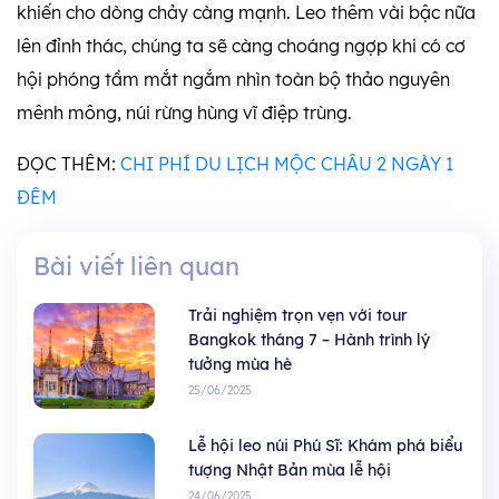
khiến cho dòng chảy càng mạnh. Leo thêm vài bậc nữa
lên đỉnh thác, chúng ta sẽ càng choáng ngợp khi có cơ
hội phóng tầm mắt ngắm nhìn toàn bộ thảo nguyên
mênh mông, núi rừng hùng vĩ điệp trùng.
ĐỌC THÊM:
CHI PHÍ DU LỊCH MỘC CHÂU 2 NGÀY 1
ĐÊM
Bài viết liên quan
Trải nghiệm trọn vẹn với tour
Bangkok tháng 7 – Hành trình lý
tưởng mùa hè
25/06/2025
Lễ hội leo núi Phú Sĩ: Khám phá biểu
tượng Nhật Bản mùa lễ hội
24/06/2025