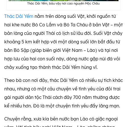
Thác Dải Yếm, báu vậy nơi cao nguyên Mộc Châu
Thác Dải Yếm
nằm trên dòng suối Vặt, khởi nguồn từ
hai khe nước Bó Co Lắm và Bó Ta Cháu ở bản Vặt – một
bản làng của người Thái có lịch sử lâu đời. Suối Vặt chảy
khoảng 5 km kết hợp với một dòng suối lớn bắt đầu từ
bản Bó Sập (giáp biên giới Việt Nam – Lào) và tại nơi
hợp lưu của hai con suối này, dòng nước gặp núi đá vôi
chảy xuống tạo thành thác Dải Yếm hùng vĩ.
Theo bà con nơi đây, thác Dải Yếm có nhiều sự tích khác
nhau, nhưng có một câu chuyện về tình yêu của đôi trai
gái người dân tộc Thái cách đây 700 năm thường được
kể nhiều hơn. Đó là một chuyện tình yêu đầy lãng mạn.
Chuyện rằng, xưa kia bên nước bạn Lào có giặc ngoại