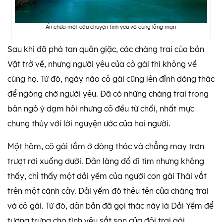
Ẩn chứa một câu chuyện tình yêu vô cùng lãng mạn
Sau khi đã phá tan quân giặc, các chàng trai của bản
Vặt trở về, nhưng người yêu của cô gái thì không về
cùng họ. Từ đó, ngày nào cô gái cũng lên đỉnh dòng thác
để ngóng chờ người yêu. Đã có những chàng trai trong
bản ngỏ ý dạm hỏi nhưng cô đều từ chối, nhất mực
chung thủy với lời nguyện ước của hai người.
Một hôm, cô gái tắm ở dòng thác và chẳng may trơn
trượt rơi xuống dưới. Dân làng đổ đi tìm nhưng không
thấy, chỉ thấy một dải yếm của người con gái Thái vắt
trên một cành cây. Dải yếm đó thêu tên của chàng trai
và cô gái. Từ đó, dân bản đã gọi thác này là Dải Yếm để
tượng trưng cho tình yêu sắt son của đôi trai gái…