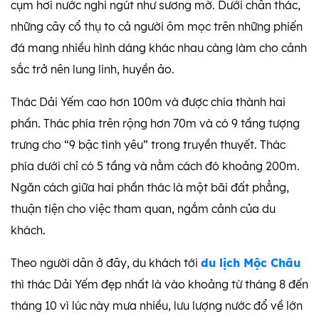
cụm hơi nước nghi ngút như sương mờ. Dưới chân thác,
những cây cổ thụ to cả người ôm mọc trên những phiến
đá mang nhiều hình dáng khác nhau càng làm cho cảnh
sắc trở nên lung linh, huyền ảo.
Thác Dải Yếm cao hơn 100m và được chia thành hai
phần. Thác phía trên rộng hơn 70m và có 9 tầng tượng
trưng cho “9 bậc tình yêu” trong truyền thuyết. Thác
phía dưới chỉ có 5 tầng và nằm cách đó khoảng 200m.
Ngăn cách giữa hai phần thác là một bãi đất phẳng,
thuận tiện cho việc tham quan, ngắm cảnh của du
khách.
Theo người dân ở đây, du khách tới
du lịch Mộc Châu
thì thác Dải Yếm đẹp nhất là vào khoảng từ tháng 8 đến
tháng 10 vì lúc này mưa nhiều, lưu lượng nước đổ về lớn