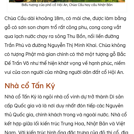
Biểu tượng của phố cổ Hội An, Chùa Cầu hay cầu Nhật Bản
Chùa Cầu dài khoảng 18m, có mái che, được làm bằng
gỗ có sơn son chạm trổ rất công phu, cong cong vắt
qua lạch nước chạy ra sông Thu Bồn, nối liền đường
Trần Phú và đường Nguyễn Thị Minh Khai. Chùa không
có tượng Phật mà gian chính có thờ một tượng gỗ Bắc
Đế Trấn Võ như thể hiện khát vọng về hạnh phúc, niềm
vui của con người của những người dân đất cổ Hội An.
Nhà cổ Tấn Ký
Nhà cổ Tấn Ký là ngôi nhà cổ vinh dự trở thành Di sản
cấp Quốc gia và là nơi duy nhất đón tiếp các Nguyên
thủ Quốc gia, chính khách trong và ngoài nước. Nhà cổ
kết hợp giữa lối kiến trúc Trung Hoa, Nhật Bản và Việt
Nam. Với kiến trúc hình ống đặc trưng của đô thị cổ, địa