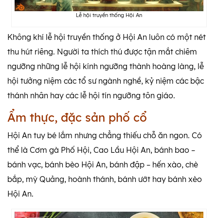
Lễ hội truyền thống Hội An
Không khí lễ hội truyền thống ở Hội An luôn có một nét
thu hút riêng. Người ta thích thú được tận mắt chiêm
ngưỡng những lễ hội kính ngưỡng thành hoàng làng, lễ
hội tưởng niệm các tổ sư ngành nghề, kỷ niệm các bậc
thánh nhân hay các lễ hội tín ngưỡng tôn giáo.
Ẩm thực, đặc sản phố cổ
Hội An tuy bé lắm nhưng chẳng thiếu chỗ ăn ngon. Có
thể là Cơm gà Phố Hội, Cao Lầu Hội An, bánh bao –
bánh vạc, bánh bèo Hội An, bánh đập – hến xào, chè
bắp, mỳ Quảng, hoành thánh, bánh ướt hay bánh xèo
Hội An.