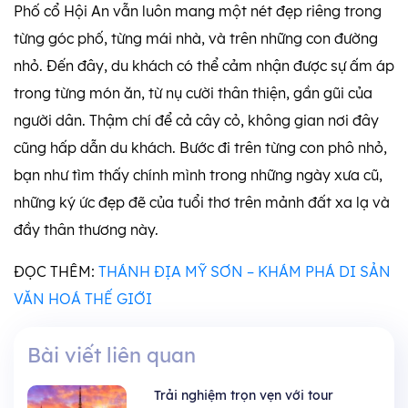
Phố cổ Hội An vẫn luôn mang một nét đẹp riêng trong
từng góc phố, từng mái nhà, và trên những con đường
nhỏ. Đến đây, du khách có thể cảm nhận được sự ấm áp
trong từng món ăn, từ nụ cười thân thiện, gần gũi của
người dân. Thậm chí để cả cây cỏ, không gian nơi đây
cũng hấp dẫn du khách. Bước đi trên từng con phô nhỏ,
bạn như tìm thấy chính mình trong những ngày xưa cũ,
những ký ức đẹp đẽ của tuổi thơ trên mảnh đất xa lạ và
đầy thân thương này.
ĐỌC THÊM:
THÁNH ĐỊA MỸ SƠN – KHÁM PHÁ DI SẢN
VĂN HOÁ THẾ GIỚI
Bài viết liên quan
Trải nghiệm trọn vẹn với tour