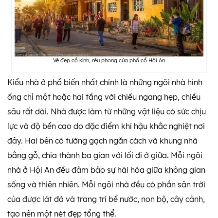
Vẻ đẹp cổ kính, rêu phong của phố cổ Hội An
Kiểu nhà ở phổ biến nhất chính là những ngôi nhà hình
ống chỉ một hoặc hai tầng với chiều ngang hẹp, chiều
sâu rất dài. Nhà được làm từ những vật liệu có sức chịu
lực và độ bền cao do đặc điểm khí hậu khắc nghiệt nơi
đây. Hai bên có tường gạch ngăn cách và khung nhà
bằng gỗ, chia thành ba gian với lối đi ở giữa. Mỗi ngôi
nhà ở Hội An đều đảm bảo sự hài hòa giữa không gian
sống và thiên nhiên. Mỗi ngôi nhà đều có phần sân trời
của được lát đá và trang trí bể nước, non bộ, cây cảnh,
tạo nên một nét đẹp tổng thể.