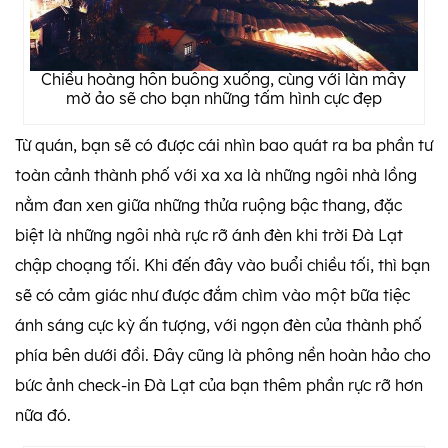
Chiều hoàng hôn buông xuống, cùng với làn mây
mờ ảo sẽ cho bạn những tấm hình cực đẹp
Từ quán, bạn sẽ có được cái nhìn bao quát ra ba phần tư
toàn cảnh thành phố với xa xa là những ngôi nhà lồng
nằm đan xen giữa những thửa ruộng bậc thang, đặc
biệt là những ngôi nhà rực rỡ ánh đèn khi trời Đà Lạt
chập choạng tối. Khi đến đây vào buổi chiều tối, thì bạn
sẽ có cảm giác như được đắm chìm vào một bữa tiệc
ánh sáng cực kỳ ấn tượng, với ngọn đèn của thành phố
phía bên dưới đồi. Đây cũng là phông nền hoàn hảo cho
bức ảnh check-in Đà Lạt của bạn thêm phần rực rỡ hơn
nữa đó.