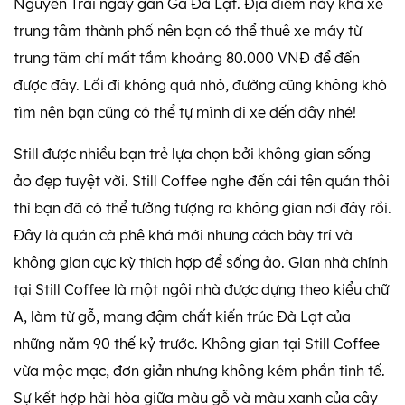
Nguyễn Trãi ngay gần Ga Đà Lạt. Địa điểm này khá xe
trung tâm thành phố nên bạn có thể thuê xe máy từ
trung tâm chỉ mất tầm khoảng 80.000 VNĐ để đến
được đây. Lối đi không quá nhỏ, đường cũng không khó
tìm nên bạn cũng có thể tự mình đi xe đến đây nhé!
Still được nhiều bạn trẻ lựa chọn bởi không gian sống
ảo đẹp tuyệt vời. Still Coffee nghe đến cái tên quán thôi
thì bạn đã có thể tưởng tượng ra không gian nơi đây rồi.
Đây là quán cà phê khá mới nhưng cách bày trí và
không gian cực kỳ thích hợp để sống ảo. Gian nhà chính
tại Still Coffee là một ngôi nhà được dựng theo kiểu chữ
A, làm từ gỗ, mang đậm chất kiến trúc Đà Lạt của
những năm 90 thế kỷ trước. Không gian tại Still Coffee
vừa mộc mạc, đơn giản nhưng không kém phần tinh tế.
Sự kết hợp hài hòa giữa màu gỗ và màu xanh của cây