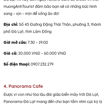
HuongAnhTourist đảm bảo bạn sẽ có những bức hình
sang – xịn – mịn để sống ảo đó!
Địa chỉ:
Số 45 Đường Đặng Thái Thân, phường 3, thành
phố Đà Lạt, tỉnh Lâm Đồng
Giờ mở cửa:
7:30 – 19:00
Giá cả:
20.000 VNĐ – 60.000 VNĐ
Số điện thoại:
0907.232.279
4. Panorama Cafe
Được ví von như tòa lâu đài giữa biển mây trời Đà Lạt,
Panorama Đà Lạt mang đến cho bạn tầm nhìn cực kỳ lý