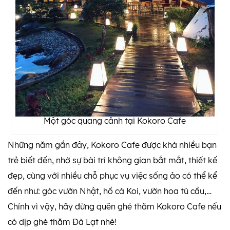
Một góc quang cảnh tại Kokoro Cafe
Những năm gần đây, Kokoro Cafe được khá nhiều bạn
trẻ biết đến, nhờ sự bài trí không gian bắt mắt, thiết kế
đẹp, cùng với nhiều chỗ phục vụ việc sống ảo có thể kể
đến như: góc vườn Nhật, hồ cá Koi, vườn hoa tú cầu,…
Chính vì vậy, hãy đừng quên ghé thăm Kokoro Cafe nếu
có dịp ghé thăm Đà Lạt nhé!