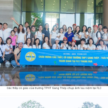
Các thầy cô giáo của trường TPHT Gang Thép chụp ảnh lưu niệm tại FLC