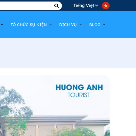
TỔ CHỨC SỰ KIỆN
DỊCH VỤ
BLOG