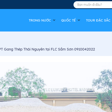
TRONG NƯỚC
QUỐC TẾ
TOUR ĐẶC SẮC
PT Gang Thép Thái Nguyên tại FLC Sầm Sơn 0910042022