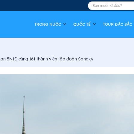
TRONG NƯỚC
QUỐC TẾ
TOUR ĐẶC SẮC
Lan 5N1Đ cùng 161 thành viên tập đoàn Sanaky