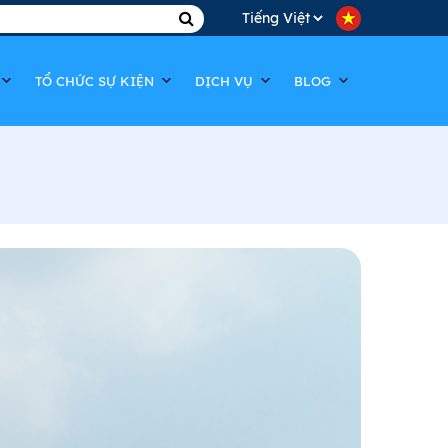
Choose
a
TỔ CHỨC SỰ KIỆN
DỊCH VỤ
BLOG
language