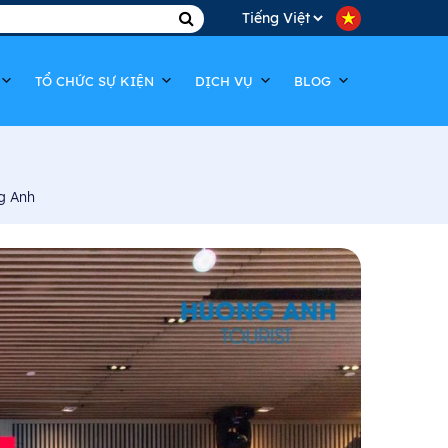
Choose
a
TỔ CHỨC SỰ KIỆN
DỊCH VỤ
BLOG
language
g Anh