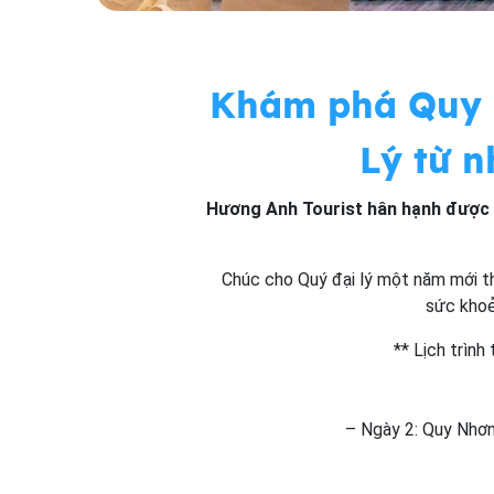
Khám phá Quy N
Lý từ 
Hương Anh Tourist hân hạnh được đ
Chúc cho Quý đại lý một năm mới th
sức khoẻ
** Lịch trìn
– Ngày 2: Quy Nhơ