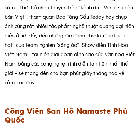
sắm… Thư thả chèo thuyền trên “kênh đào Venice phiên
bản Việt”, tham quan Bảo Tàng Gấu Teddy hay chụp
ảnh cùng rất nhiều tác phẩm nghệ thuật đương đại hiện
diện ở nơi đây đều những địa điểm checkin “hot hòn
họt” của team nghiện “sống ảo”. Show diễn Tinh Hoa
Việt Nam – tái hiện giai đoạn đỉnh cao của văn hoá Việt
Nam bằng các công nghệ trình diễn tân tiến nhất thế
giới – sẽ mang đến cho bạn phút giây thăng hoa về
cảm xúc đấy.
Công Viên San Hô Namaste Phú
Quốc