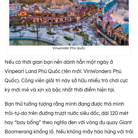
Vinwonder Phú Quốc
Nếu có thời gian bạn nên dành hẳn một ngày ở
Vinpearl Land Phú Quốc (tên mới: VinWonders Phú
Quốc). Công viên giải trí này sở hữu nhiều trò chơi cực
kỳ mới mẻ và xịn xò bậc nhất thời điểm hiện tại.
Bạn thử tưởng tượng rằng mình đang được thả mình
trôi-tự-do trên đường trượt nước siêu dốc, dài 120 mét
hay “bay bổng” theo nghĩa đen với vòng đu quay Giant
Boomerang khổng lồ. Nếu không mấy hào hứng với trải