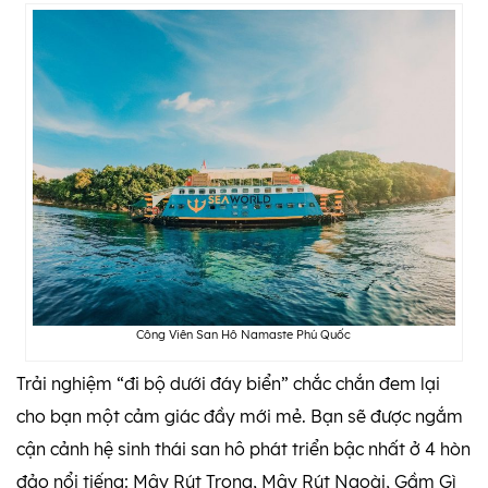
Công Viên San Hô Namaste Phú Quốc
Trải nghiệm “đi bộ dưới đáy biển” chắc chắn đem lại
cho bạn một cảm giác đầy mới mẻ. Bạn sẽ được ngắm
cận cảnh hệ sinh thái san hô phát triển bậc nhất ở 4 hòn
đảo nổi tiếng: Mây Rút Trong, Mây Rút Ngoài, Gầm Gì