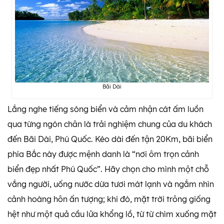
Bãi Dài
Lắng nghe tiếng sóng biển và cảm nhận cát ấm luồn
qua từng ngón chân là trải nghiệm chung của du khách
đến Bãi Dài, Phú Quốc. Kéo dài đến tận 20Km, bãi biển
phía Bắc này được mệnh danh là “nơi ôm trọn cảnh
biển đẹp nhất Phú Quốc”. Hãy chọn cho mình một chỗ
vắng người, uống nước dừa tươi mát lạnh và ngắm nhìn
cảnh hoàng hôn ấn tượng; khi đó, mặt trời trông giống
hệt như một quả cầu lửa khổng lồ, từ từ chìm xuống mặt