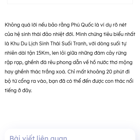
Không quá lời nếu bảo rằng Phú Quốc là ví dụ rõ nét
của hệ sinh thái đảo nhiệt đới. Minh chứng tiêu biểu nhất
là
Khu Du Lịch Sinh Thái Suối Tranh
, với dòng suối tự
nhiên dài tận 15Km, len lỏi giữa những đám cây rừng
rập rạp, ghềnh đá rêu phong dẫn về hồ nước thơ mộng
hay ghềnh thác trắng xoá. Chỉ mất khoảng 20 phút đi
bộ từ cổng ra vào, bạn đã có thể đến được con thác nổi
tiếng ở đây.
Bài viết liên quan