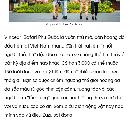
Vinpearl Safari Phú Quốc
Vinpearl Safari Phú Quốc là vườn thú mở, bán hoang dã
đầu tiên tại Việt Nam mang đến trải nghiệm “nhốt
người, thả thú” độc đáo mà bạn sẽ chẳng thể tìm thấy ở
bất kỳ địa điểm nào khác. Có hơn 3.000 cá thể thuộc
150 loài động vật quý hiếm đến từ nhiều châu lục trên
thế giới. Bạn sẽ được chiêm ngưỡng thế giới hoang dã
đa sắc màu từ góc nhìn cận cảnh, tương tác với các
người bạn “lắm lông” qua các hoạt động thú vị như cho
voi và hươu cao cổ ăn, xem biểu diễn động vật hay hoà
mình vào vũ điệu Zuzu sôi động.