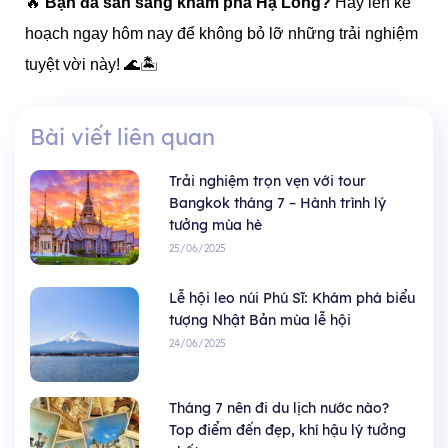
🔥
Bạn đã sẵn sàng khám phá Hạ Long?
Hãy lên kế
hoạch ngay hôm nay để không bỏ lỡ những trải nghiệm
tuyệt vời này! 🌊🏝️
Bài viết liên quan
Trải nghiệm trọn vẹn với tour
Bangkok tháng 7 – Hành trình lý
tưởng mùa hè
25/06/2025
Lễ hội leo núi Phú Sĩ: Khám phá biểu
tượng Nhật Bản mùa lễ hội
24/06/2025
Tháng 7 nên đi du lịch nước nào?
Top điểm đến đẹp, khí hậu lý tưởng