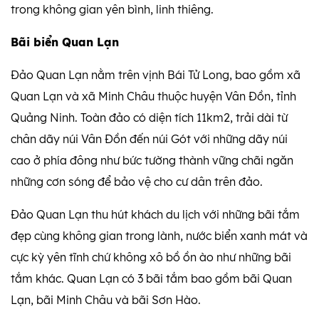
trong không gian yên bình, linh thiêng.
Bãi biển Quan Lạn
Đảo Quan Lạn nằm trên vịnh Bái Tử Long, bao gồm xã
Quan Lạn và xã Minh Châu thuộc huyện Vân Đồn, tỉnh
Quảng Ninh. Toàn đảo có diện tích 11km2, trải dài từ
chân dãy núi Vân Đồn đến núi Gót với những dãy núi
cao ở phía đông như bức tường thành vững chãi ngăn
những cơn sóng để bảo vệ cho cư dân trên đảo.
Đảo Quan Lạn thu hút khách du lịch với những bãi tắm
đẹp cùng không gian trong lành, nước biển xanh mát và
cực kỳ yên tĩnh chứ không xô bồ ồn ào như những bãi
tắm khác. Quan Lạn có 3 bãi tắm bao gồm bãi Quan
Lạn, bãi Minh Châu và bãi Sơn Hào.