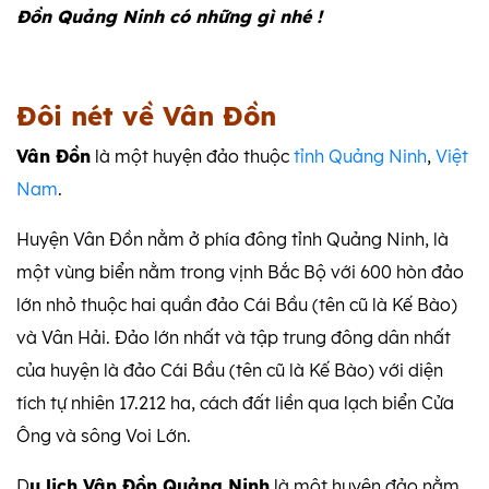
Đồn Quảng Ninh có những gì nhé !
Đôi nét về Vân Đồn
Vân Đồn
là một huyện đảo thuộc
tỉnh
Quảng Ninh
,
Việt
Nam
.
Huyện Vân Đồn nằm ở phía đông tỉnh Quảng Ninh, là
một vùng biển nằm trong vịnh Bắc Bộ với 600 hòn đảo
lớn nhỏ thuộc hai quần đảo Cái Bầu (tên cũ là Kế Bào)
và Vân Hải. Đảo lớn nhất và tập trung đông dân nhất
của huyện là đảo Cái Bầu (tên cũ là Kế Bào) với diện
tích tự nhiên 17.212 ha, cách đất liền qua lạch biển Cửa
Ông và sông Voi Lớn.
D
u lịch Vân Đồn Quảng Ninh
là một huyện đảo nằm