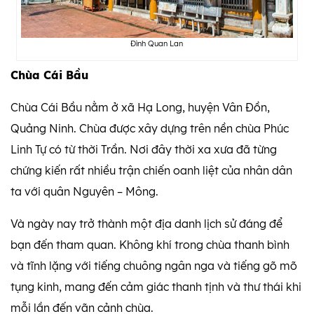
Đình Quan Lan
Chùa Cái Bầu
Chùa Cái Bầu nằm ở xã Hạ Long, huyện Vân Đồn,
Quảng Ninh. Chùa được xây dựng trên nền chùa Phúc
Linh Tự có từ thời Trần. Nơi đây thời xa xưa đã từng
chứng kiến rất nhiều trận chiến oanh liệt của nhân dân
ta với quân Nguyên – Mông.
Và ngày nay trở thành một địa danh lịch sử đáng để
bạn đến tham quan. Không khí trong chùa thanh bình
và tĩnh lặng với tiếng chuông ngân nga và tiếng gõ mõ
tụng kinh, mang đến cảm giác thanh tịnh và thư thái khi
mỗi lần đến vãn cảnh chùa.