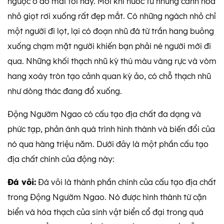
ngược ở đó mãi tới nay. Mỗi khi nước từ những cánh hoa
nhỏ giọt rơi xuống rất đẹp mắt. Có những ngách nhỏ chỉ
một người đi lọt, lại có đoạn nhũ đá từ trần hang buông
xuống chạm mặt người khiến bạn phải né người mới đi
qua. Những khối thạch nhũ kỳ thú màu vàng rực và vòm
hang xoáy tròn tạo cảnh quan kỳ ảo, có chỗ thạch nhũ
như dòng thác đang đổ xuống.
Động Ngườm Ngao có cấu tạo địa chất đa dạng và
phức tạp, phản ánh quá trình hình thành và biến đổi của
nó qua hàng triệu năm. Dưới đây là một phần cấu tạo
địa chất chính của động này:
Đá vôi:
Đá vôi là thành phần chính của cấu tạo địa chất
trong Động Ngườm Ngao. Nó được hình thành từ cặn
biển và hóa thạch của sinh vật biển cổ đại trong quá