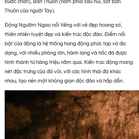
bước chân), Bản Thuôn (nằm phía sau núi, sát bản
Thuôn của người Tày).
Động Ngườm Ngao nổi tiếng với vẻ đẹp hoang sơ,
thiên nhiên tuyệt đẹp và kiến trúc độc đáo. Điểm nổi
bật của động là hệ thống hang động phức tạp và đa
dạng, với nhiều phòng lớn, hành lang và hốc đá được
hình thành từ hàng triệu năm qua. Kiến trúc động mang
nét đặc trưng của đá vôi, với các hình thái đá khác
nhau, tạo nên một không gian độc đáo và hấp dẫn.