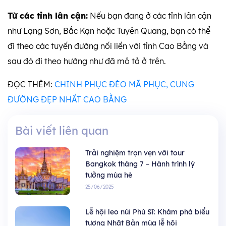
Từ các tỉnh lân cận:
Nếu bạn đang ở các tỉnh lân cận
như Lạng Sơn, Bắc Kạn hoặc Tuyên Quang, bạn có thể
đi theo các tuyến đường nối liền với tỉnh Cao Bằng và
sau đó đi theo hướng như đã mô tả ở trên.
ĐỌC THÊM:
CHINH PHỤC ĐÈO MÃ PHỤC, CUNG
ĐƯỜNG ĐẸP NHẤT CAO BẰNG
Bài viết liên quan
Trải nghiệm trọn vẹn với tour
Bangkok tháng 7 – Hành trình lý
tưởng mùa hè
25/06/2025
Lễ hội leo núi Phú Sĩ: Khám phá biểu
tượng Nhật Bản mùa lễ hội