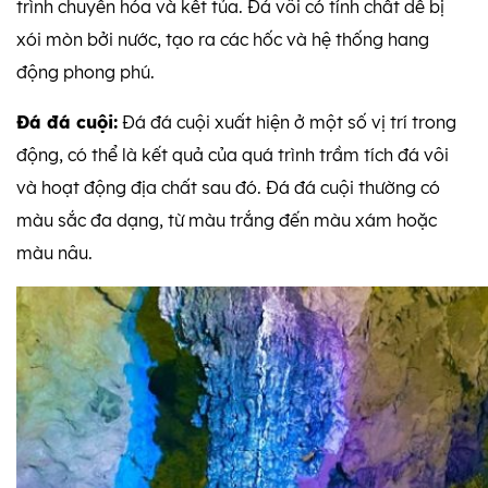
trình chuyển hóa và kết tủa. Đá vôi có tính chất dễ bị
xói mòn bởi nước, tạo ra các hốc và hệ thống hang
động phong phú.
Đá đá cuội:
Đá đá cuội xuất hiện ở một số vị trí trong
động, có thể là kết quả của quá trình trầm tích đá vôi
và hoạt động địa chất sau đó. Đá đá cuội thường có
màu sắc đa dạng, từ màu trắng đến màu xám hoặc
màu nâu.