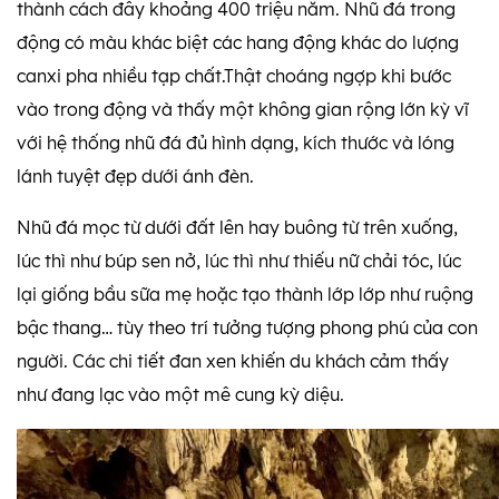
thành cách đây khoảng 400 triệu năm. Nhũ đá trong
động có màu khác biệt các hang động khác do lượng
canxi pha nhiều tạp chất.Thật choáng ngợp khi bước
vào trong động và thấy một không gian rộng lớn kỳ vĩ
với hệ thống nhũ đá đủ hình dạng, kích thước và lóng
lánh tuyệt đẹp dưới ánh đèn.
Nhũ đá mọc từ dưới đất lên hay buông từ trên xuống,
lúc thì như búp sen nở, lúc thì như thiếu nữ chải tóc, lúc
lại giống bầu sữa mẹ hoặc tạo thành lớp lớp như ruộng
bậc thang… tùy theo trí tưởng tượng phong phú của con
người. Các chi tiết đan xen khiến du khách cảm thấy
như đang lạc vào một mê cung kỳ diệu.