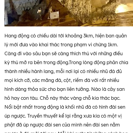
Hang động có chiều dài tới khoảng 3km, hiện ban quản
lý mới đưa vào khai thác trong phạm vi chừng 1km.
Càng đi vào sâu bạn sẽ càng thích thú với những điều
kỳ thú mở ra bên trong động.Trong lòng động phân chia
thành nhiều hành lang, mỗi nơi lại có nhiều nhũ đá đủ
mọi kích cỡ, các măng đá, cột, riềm đá với rất nhiều
hình dáng thỏa sức cho bạn liên tưởng. Nào là cây san
hô hay con tàu. Chỗ này thác vàng chỗ kia thác bạc.
Nổi bật nhất trong động là khối nhũ đá có hình đài sen
úp ngược. Truyền thuyết kể lại rằng xưa kia có một vị
phật đã úp ngược đài sen của mình nên đài sen nằm