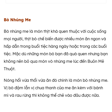
Bò Nhúng Me
Bò nhúng me là món thịt khá quen thuộc với cuộc sống
mọi người, thịt bò chế biến được nhiều món ăn ngon và
hấp dẫn trong buổi tiệc hàng ngày hoặc trong các buổi
tiệc. Mặc dù những món bò bạn đã quá quen nhưng bạn
không nên bỏ qua món vò nhúng me lúc đến Buôn Mê
Thuột.
Nóng hổi vừa thổi vừa ăn đó chính là món bò nhúng me.
Vị bò đậm lẫn vị chua thanh của me ăn kèm với bánh
mì và rau rừng thì không thể chê vào đâu được nữa.