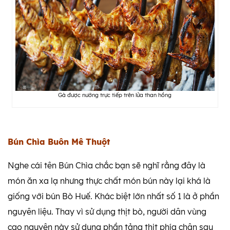
Gà được nướng trực tiếp trên lửa than hồng
Bún Chìa Buôn Mê Thuột
Nghe cái tên Bún Chìa chắc bạn sẽ nghĩ rằng đây là
món ăn xa lạ nhưng thực chất món bún này lại khá là
giống với bún Bò Huế. Khác biệt lớn nhất số 1 là ở phần
nguyên liệu. Thay vì sử dụng thịt bò, người dân vùng
cao nguyên này sử dụng phần tảng thịt phía chân sau