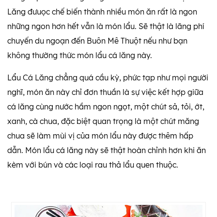
Lăng đưuọc chế biến thành nhiều món ăn rất là ngon
những ngon hơn hết vẫn là món lẩu. Sẽ thật là lãng phí
chuyến du ngoạn đến Buôn Mê Thuột nếu như bạn
không thường thức món lẩu cá lăng này.
Lẩu Cá Lăng chẳng quá cầu kỳ, phức tạp như mọi người
nghĩ, món ăn này chỉ đơn thuần là sự việc kết hợp giữa
cá lăng cùng nước hầm ngon ngọt, một chút sả, tỏi, ớt,
xanh, cà chua, đặc biệt quan trọng là một chút măng
chua sẽ làm mùi vị của món lẩu này được thêm hấp
dẫn. Món lẩu cá lăng này sẽ thật hoàn chỉnh hơn khi ăn
kèm với bún và các loại rau thả lẩu quen thuộc.