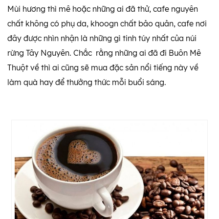
Mùi hương thì mê hoặc những ai đã thử, cafe nguyên
chất không có phụ da, khoogn chất bảo quản, cafe nơi
đây được nhìn nhận là những gì tinh túy nhất của núi
rừng Tây Nguyên. Chắc rằng những ai đã đi Buôn Mê
Thuột về thì ai cũng sẽ mua đặc sản nổi tiếng này về
làm quà hay để thưởng thức mỗi buổi sáng.