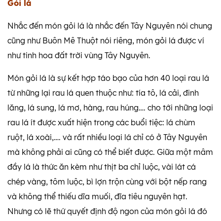
Gỏi lá
Nhắc đến món gỏi lá là nhắc đến Tây Nguyên nói chung
cũng như Buôn Mê Thuột nói riêng, món gỏi lá được ví
như tinh hoa đất trời vùng Tây Nguyên.
Món gỏi lá là sự kết hợp táo bạo của hơn 40 loại rau lá
từ những lại rau lá quen thuộc như: tía tô, lá cải, đinh
lăng, lá sung, lá mơ, hàng, rau húng…. cho tới những loại
rau lá ít được xuất hiện trong các buổi tiệc: lá chùm
ruột, lá xoài,…. và rất nhiều loại lá chỉ có ở Tây Nguyên
mà không phải ai cũng có thể biết được. Giữa một mâm
đầy lá là thức ăn kèm như thịt ba chỉ luộc, vài lát cá
chép vàng, tôm luộc, bì lợn trộn cùng với bột nếp rang
và không thể thiếu dĩa muối, đĩa tiêu nguyên hạt.
Nhưng có lẽ thứ quyết định độ ngon của món gỏi lá đó