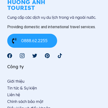
HUONG ANH
VIÊN
TOURIST
CHĂN
Cung cấp các dịch vụ du lịch trong và ngoài nước.
–
LUANG
Providing domestic and international travel services.
PRABAN
–
0888.62.2255
XIÊNG
KHOẢN
Công ty
Giới thiệu
Tin tức & Sự kiện
Liên hệ
Chính sách bảo mật