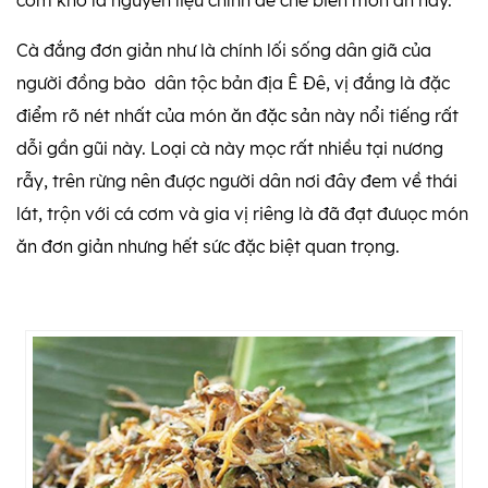
cơm khô là nguyên liệu chính để chế biến món ăn này.
Cà đắng đơn giản như là chính lối sống dân giã của
người đồng bào dân tộc bản địa Ê Đê, vị đắng là đặc
điểm rõ nét nhất của món ăn đặc sản này nổi tiếng rất
dỗi gần gũi này. Loại cà này mọc rất nhiều tại nương
rẫy, trên rừng nên được người dân nơi đây đem về thái
lát, trộn với cá cơm và gia vị riêng là đã đạt đưuọc món
ăn đơn giản nhưng hết sức đặc biệt quan trọng.