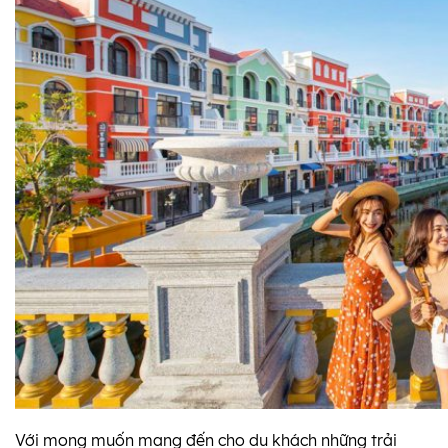
Với mong muốn mang đến cho du khách những trải