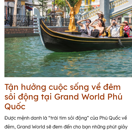
Tận hưởng cuộc sống về đêm
sôi động tại Grand World Phú
Quốc
Được mệnh danh là “trái tim sôi động” của Phú Quốc về
đêm, Grand World sẽ đem đến cho bạn những phút giây