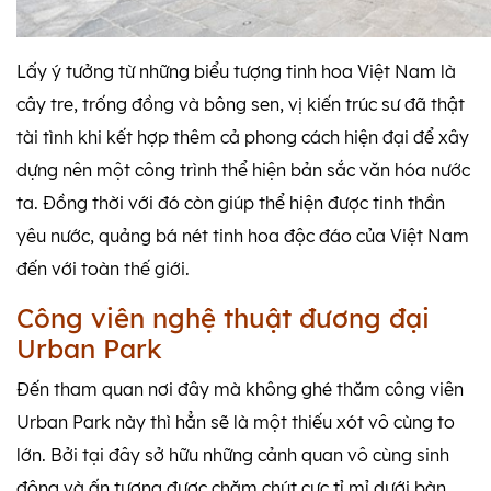
Lấy ý tưởng từ những biểu tượng tinh hoa Việt Nam là
cây tre, trống đồng và bông sen, vị kiến trúc sư đã thật
tài tình khi kết hợp thêm cả phong cách hiện đại để xây
dựng nên một công trình thể hiện bản sắc văn hóa nước
ta. Đồng thời với đó còn giúp thể hiện được tinh thần
yêu nước, quảng bá nét tinh hoa độc đáo của Việt Nam
đến với toàn thế giới.
Công viên nghệ thuật đương đại
Urban Park
Đến tham quan nơi đây mà không ghé thăm công viên
Urban Park này thì hẳn sẽ là một thiếu xót vô cùng to
lớn. Bởi tại đây sở hữu những cảnh quan vô cùng sinh
động và ấn tượng được chăm chút cực tỉ mỉ dưới bàn