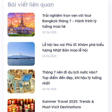
Bài viết liên quan
Trải nghiệm trọn vẹn với tour
Bangkok tháng 7 – Hành trình lý
tưởng mùa hè
25/06/2025
Lễ hội leo núi Phú Sĩ: Khám phá biểu
tượng Nhật Bản mùa lễ hội
24/06/2025
Tháng 7 nên đi du lịch nước nào?
Top điểm đến đẹp, khí hậu lý tưởng
nhất
24/06/2025
Summer Travel 2025: Trends &
Must-Visit Destinations