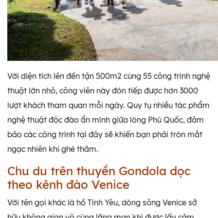
Với diện tích lên đến tận 500m2 cùng 55 công trình nghệ
thuật lớn nhỏ, công viên này đón tiếp được hơn 3000
lượt khách tham quan mỗi ngày. Quy tụ nhiều tác phẩm
nghệ thuật độc đáo ẩn mình giữa lòng Phú Quốc, đảm
bảo các công trình tại đây sẽ khiến bạn phải tròn mắt
ngạc nhiên khi ghé thăm.
Chu du trên thuyền Gondola dọc
theo kênh đào Venice
Với tên gọi khác là hồ Tình Yêu, dòng sông Venice sở
hữu không gian vô cùng lãng mạn khi được lấy cảm