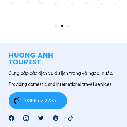
Vĩnh
sao
HÀ
–
Nghiêm
NỘI
L
–
G
LÀO
–
–
S
PAKSAN
5
–
(
HUONG ANH
VIÊN
T
TOURIST
CHĂN
C
Cung cấp các dịch vụ du lịch trong và ngoài nước.
–
B
LUANG
Providing domestic and international travel services.
PRABANG
–
0888.62.2255
XIÊNG
KHOẢNG