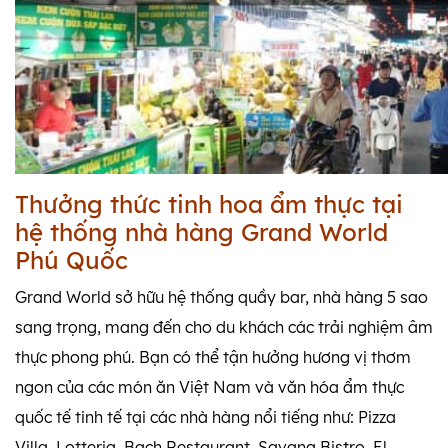
Thưởng thức tinh hoa ẩm thực tại
hệ thống nhà hàng Grand World
Phú Quốc
Grand World sở hữu hệ thống quầy bar, nhà hàng 5 sao
sang trọng, mang đến cho du khách các trải nghiệm âm
thực phong phú. Bạn có thể tận hưởng hương vị thơm
ngon của các món ăn Việt Nam và văn hóa ẩm thực
quốc tế tinh tế tại các nhà hàng nổi tiếng như: Pizza
Villa, Lotteria, Bach Restaurant, Savana Bistro, El