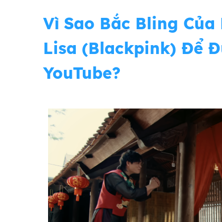
Vì Sao Bắc Bling Của
Lisa (Blackpink) Để
YouTube?