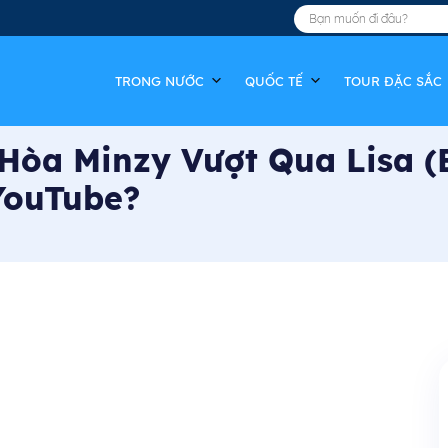
TRONG NƯỚC
QUỐC TẾ
TOUR ĐẶC SẮC
 Hòa Minzy Vượt Qua Lisa 
YouTube?