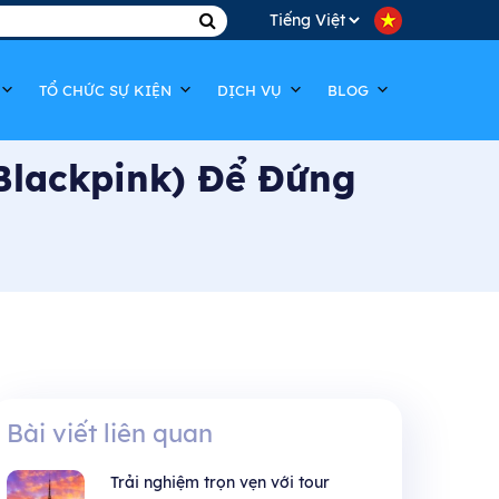
TỔ CHỨC SỰ KIỆN
DỊCH VỤ
BLOG
(Blackpink) Để Đứng
Bài viết liên quan
Trải nghiệm trọn vẹn với tour