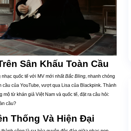
Trên Sân Khấu Toàn Cầu
g nhạc quốc tế với MV mới nhất
Bắc Bling
, nhanh chóng
oàn cầu của YouTube, vượt qua Lisa của Blackpink. Thành
 mộ từ khán giả Việt Nam và quốc tế, đặt ra câu hỏi:
oàn cầu?
ền Thống Và Hiện Đại
g
thành công là sự hòa quyện độc đáo giữa nhạc pop