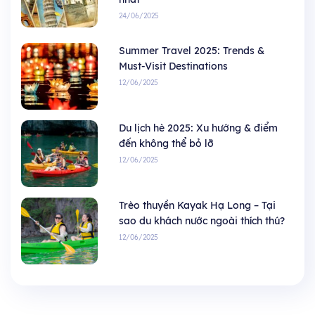
24/06/2025
Summer Travel 2025: Trends &
Must-Visit Destinations
12/06/2025
Du lịch hè 2025: Xu hướng & điểm
đến không thể bỏ lỡ
12/06/2025
Trèo thuyền Kayak Hạ Long – Tại
sao du khách nước ngoài thích thú?
12/06/2025