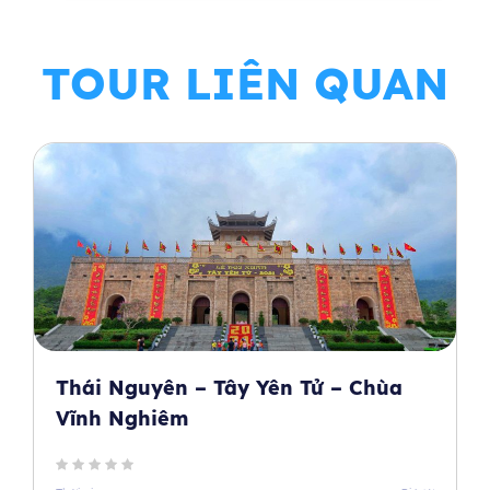
TOUR LIÊN QUAN
Thái Nguyên – Tây Yên Tử – Chùa
Vĩnh Nghiêm