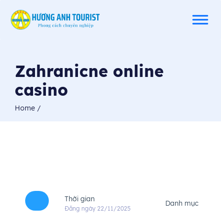
Zahranicne online
casino
Home
/
Thời gian
Danh mục
Đăng ngày 22/11/2025