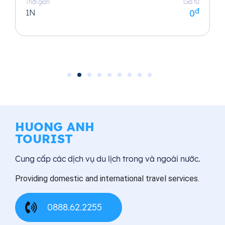
Thời gian
Giá từ
đ
1N
0
HUONG ANH
TOURIST
Cung cấp các dịch vụ du lịch trong và ngoài nước.
Providing domestic and international travel services.
0888.62.2255