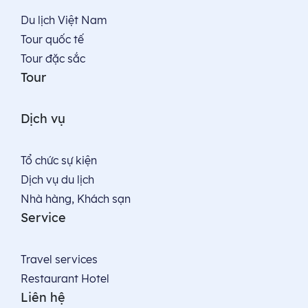
Du lịch Việt Nam
Tour quốc tế
Tour đặc sắc
Tour
Dịch vụ
Tổ chức sự kiện
Dịch vụ du lịch
Nhà hàng, Khách sạn
Service
Travel services
Restaurant Hotel
Liên hệ