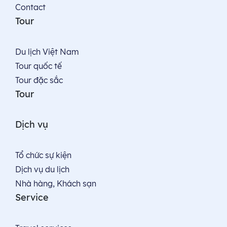
Contact
Tour
Du lịch Việt Nam
Tour quốc tế
Tour đặc sắc
Tour
Dịch vụ
Tổ chức sự kiện
Dịch vụ du lịch
Nhà hàng, Khách sạn
Service