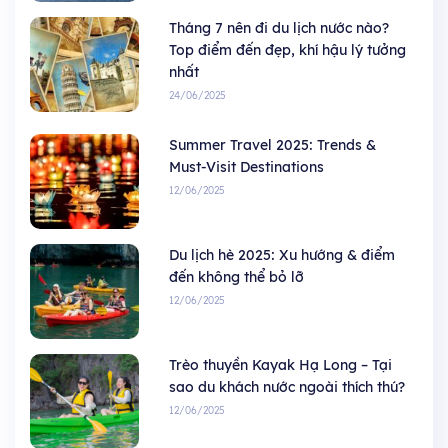
Tháng 7 nên đi du lịch nước nào?
Top điểm đến đẹp, khí hậu lý tưởng
nhất
24/06/2025
Summer Travel 2025: Trends &
Must-Visit Destinations
12/06/2025
Du lịch hè 2025: Xu hướng & điểm
đến không thể bỏ lỡ
12/06/2025
Trèo thuyền Kayak Hạ Long – Tại
sao du khách nước ngoài thích thú?
12/06/2025