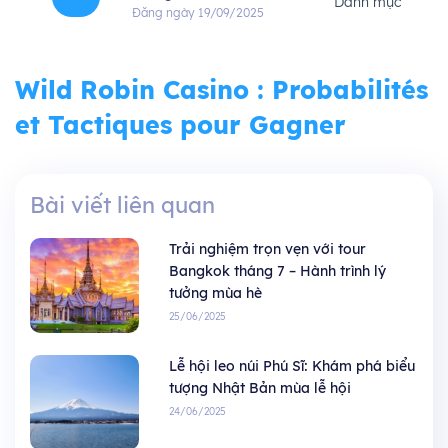
Danh mục
Đăng ngày 19/09/2025
Wild Robin Casino : Probabilités
et Tactiques pour Gagner
Bài viết liên quan
Trải nghiệm trọn vẹn với tour
Bangkok tháng 7 – Hành trình lý
tưởng mùa hè
25/06/2025
Lễ hội leo núi Phú Sĩ: Khám phá biểu
tượng Nhật Bản mùa lễ hội
24/06/2025