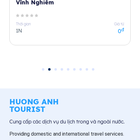
Vĩnh Nghiêm
Thời gian
Giá từ
đ
1N
0
HUONG ANH
TOURIST
Cung cấp các dịch vụ du lịch trong và ngoài nước.
Providing domestic and international travel services.