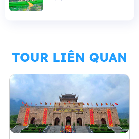
TOUR LIÊN QUAN