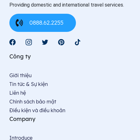
Providing domestic and international travel services.
0888.62.2255
Công ty
Giới thiệu
Tin tức & Sự kiện
Liên hệ
Chính sách bảo mật
Điều kiện và điều khoản
Company
Introduce