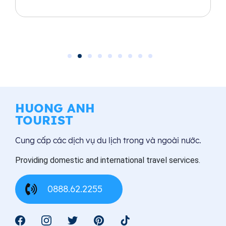
HUONG ANH
TOURIST
Cung cấp các dịch vụ du lịch trong và ngoài nước.
Providing domestic and international travel services.
0888.62.2255