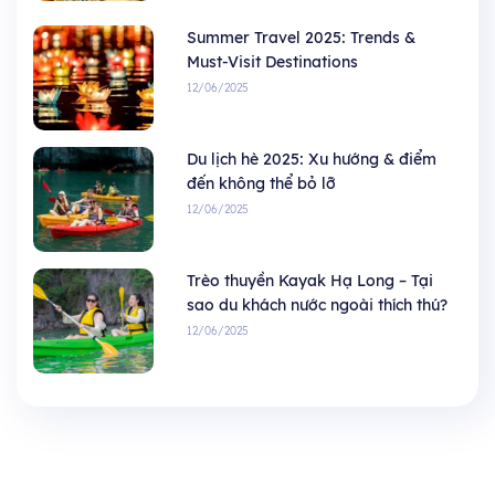
Summer Travel 2025: Trends &
Must-Visit Destinations
12/06/2025
Du lịch hè 2025: Xu hướng & điểm
đến không thể bỏ lỡ
12/06/2025
Trèo thuyền Kayak Hạ Long – Tại
sao du khách nước ngoài thích thú?
12/06/2025