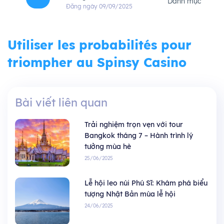
Danh mục
Đăng ngày 09/09/2025
Utiliser les probabilités pour
triompher au Spinsy Casino
Bài viết liên quan
Trải nghiệm trọn vẹn với tour
Bangkok tháng 7 – Hành trình lý
tưởng mùa hè
25/06/2025
Lễ hội leo núi Phú Sĩ: Khám phá biểu
tượng Nhật Bản mùa lễ hội
24/06/2025