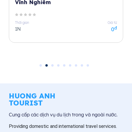
Vĩnh Nghiêm
Thời gian
Giá từ
đ
1N
0
HUONG ANH
TOURIST
Cung cấp các dịch vụ du lịch trong và ngoài nước.
Providing domestic and international travel services.