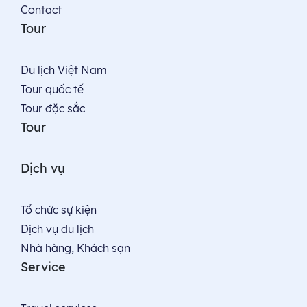
Contact
Tour
Du lịch Việt Nam
Tour quốc tế
Tour đặc sắc
Tour
Dịch vụ
Tổ chức sự kiện
Dịch vụ du lịch
Nhà hàng, Khách sạn
Service