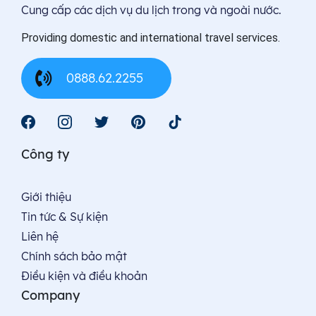
Cung cấp các dịch vụ du lịch trong và ngoài nước.
Providing domestic and international travel services.
0888.62.2255
Công ty
Giới thiệu
Tin tức & Sự kiện
Liên hệ
Chính sách bảo mật
Điều kiện và điều khoản
Company