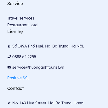
Service
Travel services
Restaurant Hotel
Liên hệ
Số 149A Phố Huế, Hai Bà Trưng, Hà Nội.
0888.62.2255
service@huonganhtourist.vn
Positive SSL
Contact
No. 149 Hue Street, Hai Ba Trung, Hanoi