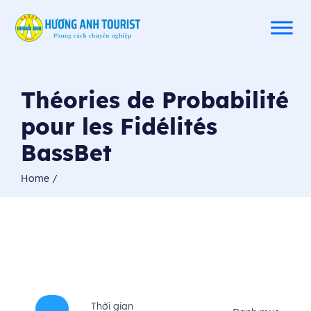
Théories de Probabilité
pour les Fidélités
BassBet
Home
/
Thời gian