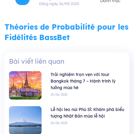
Danh mục
Đăng ngày 26/09/2025
Théories de Probabilité pour les
Fidélités BassBet
Bài viết liên quan
Trải nghiệm trọn vẹn với tour
Bangkok tháng 7 – Hành trình lý
tưởng mùa hè
25/06/2025
Lễ hội leo núi Phú Sĩ: Khám phá biểu
tượng Nhật Bản mùa lễ hội
24/06/2025