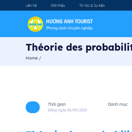
Liên hệ
Giới thiệu
Tin tức & Sự kiện
Théorie des probabili
Home
/
Thời gian
Danh mục
Đăng ngày 06/09/2025