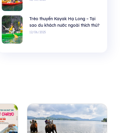
Trèo thuyền Kayak Hạ Long – Tại
sao du khách nước ngoài thích thú?
12/06/2025